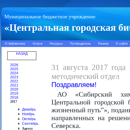
Муниципальное бюджетное учреждение
«Центральная городская би
О библиотеке
Услуги
Ресурсы
Путеводитель
Разное
О сайте
НАЗАД
2026
31 августа 2017 года 
2025
2024
методический отдел
2023
2022
Поздравляем!
2021
2020
АО «Сибирский хим
2019
2018
Центральной городской 
2017
жизненный путь”», подан
Декабрь
Ноябрь
направленных на решени
Октябрь
Сентябрь
Северска.
Август