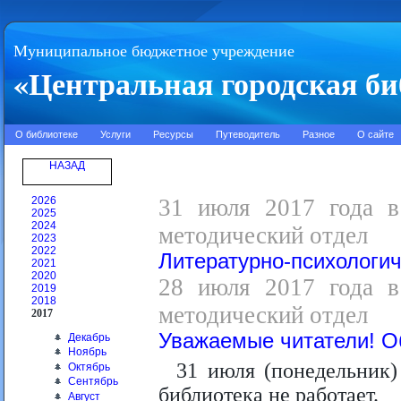
Муниципальное бюджетное учреждение
«Центральная городская би
О библиотеке
Услуги
Ресурсы
Путеводитель
Разное
О сайте
НАЗАД
2026
31 июля 2017 года в 
2025
2024
методический отдел
2023
2022
Литературно-психологич
2021
2020
28 июля 2017 года в 
2019
2018
методический отдел
2017
Уважаемые читатели! 
Декабрь
Ноябрь
31 июля (понедельник)
Октябрь
Сентябрь
библиотека не работает.
Август