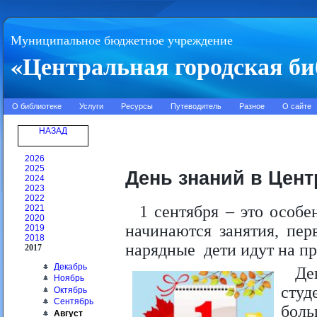
Муниципальное бюджетное учреждение
«Центральная городская би
О библиотеке
Услуги
Ресурсы
Путеводитель
Разное
О сайте
НАЗАД
2026
2025
День знаний в Цен
2024
2023
2022
1 сентября – это особ
2021
2020
начинаются занятия, пер
2019
2018
нарядные дети идут на пр
2017
Декабрь
Де
Ноябрь
студ
Октябрь
Сентябрь
бол
Август