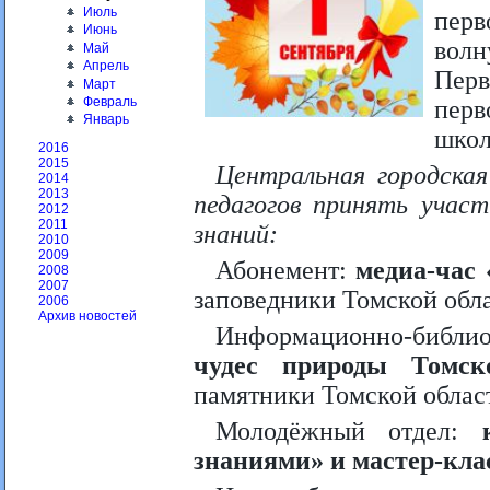
Июль
перв
Июнь
вол
Май
Апрель
Перв
Март
Февраль
пер
Январь
школ
2016
2015
Центральная городская
2014
2013
педагогов принять учас
2012
2011
знаний:
2010
2009
Абонемент:
медиа-час 
2008
2007
заповедники Томской обла
2006
Архив новостей
Информационно-библи
чудес природы Томск
памятники Томской област
Молодёжный отдел:
знаниями» и мастер-кла