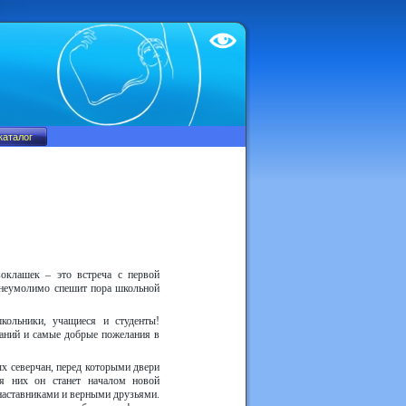
Test
воклашек – это встреча с первой
у неумолимо спешит пора школьной
кольники, учащиеся и студенты!
аний и самые добрые пожелания в
х северчан, перед которыми двери
ля них он станет началом новой
наставниками и верными друзьями.