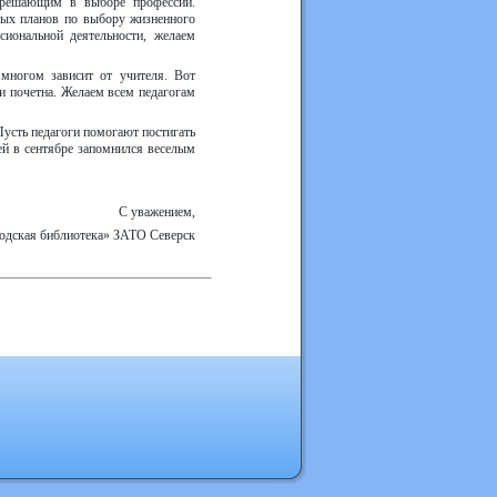
т решающим в выборе профессии.
ных планов по выбору жизненного
иональной деятельности, желаем
 многом зависит от учителя. Вот
 и почетна. Желаем всем педагогам
Пусть педагоги помогают постигать
ей в сентябре запомнился веселым
С уважением,
одская библиотека» ЗАТО Северск