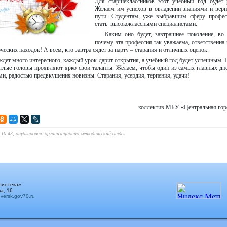
Для старшеклассников этот учебный год буде
Желаем им успехов в овладении знаниями и вер
пути. Студентам, уже выбравшим сферу професс
стать высококлассными специалистами.
Каким оно будет, завтрашнее поколение, во
почему эта профессия так уважаема, ответственна
ческих находок! А всем, кто завтра сядет за парту – старания и отличных оценок.
ждет много интересного, каждый урок дарит открытия, а учебный год будет успешным. 
ветлые головы проявляют ярко свои таланты. Желаем, чтобы один из самых главных дн
и, радостью предвкушения новизны. Старания, усердия, терпения, удачи!
коллектив МБУ «Центральная гор
в 10:43, опубликовал: организационно-методический отдел
лиотека»
а, 16
ersk.gov70.ru