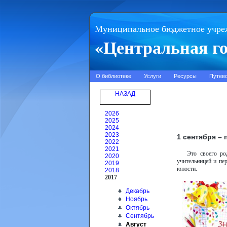
Муниципальное бюджетное учре
«Центральная го
О библиотеке
Услуги
Ресурсы
Путев
НАЗАД
2026
2025
2024
2023
1 сентября –
2022
2021
Это своего ро
2020
учительницей и пе
2019
юности.
2018
2017
Декабрь
Ноябрь
Октябрь
Сентябрь
Август