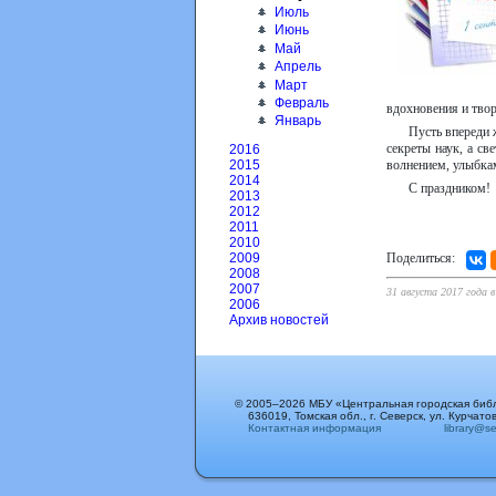
Июль
Июнь
Май
Апрель
Март
Февраль
вдохновения и твор
Январь
Пусть впереди 
секреты наук, а с
2016
волнением, улыбкам
2015
2014
С праздником!
2013
2012
2011
2010
Поделиться:
2009
2008
2007
31 августа 2017 года 
2006
Архив новостей
© 2005–2026 МБУ «Центральная городская биб
636019, Томская обл., г. Северск, ул. Курчатов
Контактная информация
library@sev