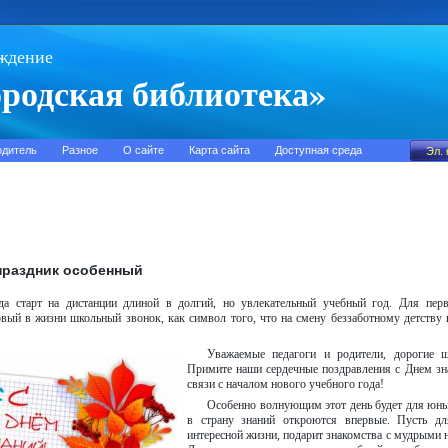
ждение
родская библиотека»
одитель
Разное
О сайте
Карта сайта
Доступная среда
 праздник особенный
да старт на дистанции длиной в долгий, но увлекательный учебный год. Для пер
рвый в жизни школьный звонок, как символ того, что на смену беззаботному детств
Уважаемые педагоги и родители, дорогие ш
Примите наши сердечные поздравления с Днем зн
связи с началом нового учебного года!
Особенно волнующим этот день будет для юны
в страну знаний откроются впервые. Пусть д
интересной жизни, подарит знакомства с мудрыми 