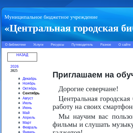
Муниципальное бюджетное учреждение
«Центральная городская би
О библиотеке
Услуги
Ресурсы
Путеводитель
Разное
О сайте
НАЗАД
2026
2025
Приглашаем на обу
Декабрь
Ноябрь
Дорогие северчане!
Октябрь
Сентябрь
Центральная городская
Август
Июль
работу на своих смартфон
Июнь
Май
Мы научим вас пользо
Апрель
Март
фильмы и слушать музыку
Февраль
гаджетов!
Январь