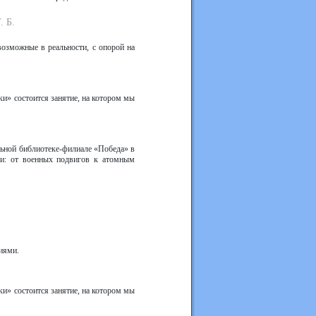
. Б.
озможные в реальности, с опорой на
и» состоится занятие, на котором мы
льной библиотеке-филиале «Победа» в
ни: от военных подвигов к атомным
иями.
и» состоится занятие, на котором мы