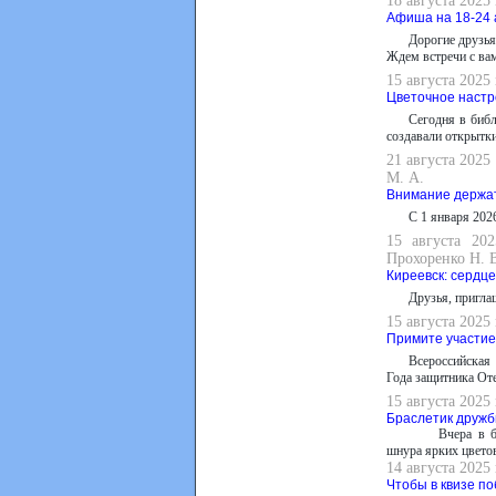
18 августа 2025
Афиша на 18-24 
Дорогие друзь
Ждем встречи с ва
15 августа 2025
Цветочное наст
Сегодня в библ
создавали открытк
21 августа 2025
М. А.
Внимание держат
С 1 января 202
15 августа 20
Прохоренко Н. 
Киреевск: сердце
Друзья, пригла
15 августа 2025
Примите участие
Всероссийская
Года защитника Оте
15 августа 2025
Браслетик друж
Вчера в 
шнура ярких цвето
14 августа 2025
Чтобы в квизе по