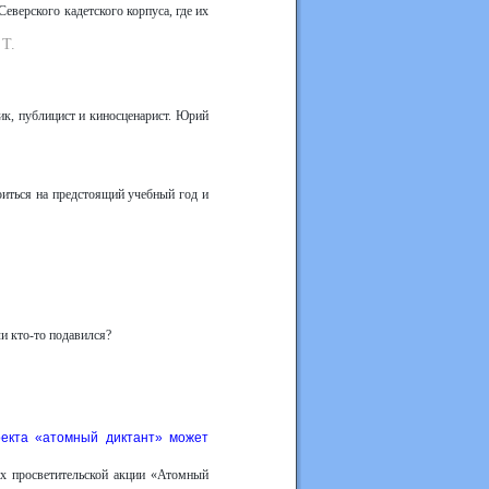
верского кадетского корпуса, где их
 Т.
ик, публицист и киносценарист. Юрий
иться на предстоящий учебный год и
ли кто-то подавился?
оекта «атомный диктант» может
х просветительской акции «Атомный