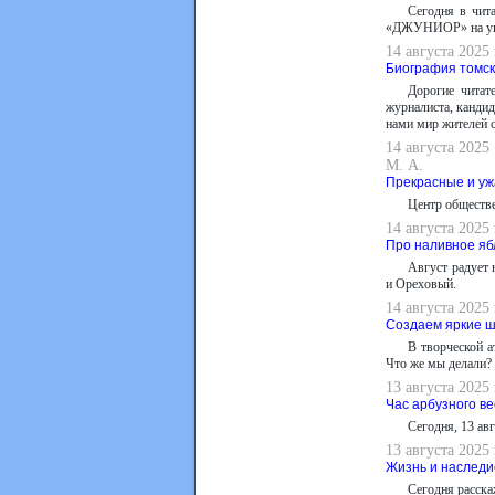
Сегодня в чит
«ДЖУНИОР» на увле
14 августа 2025
Биография томс
Дорогие читат
журналиста, кандид
нами мир жителей с
14 августа 2025
М. А.
Прекрасные и уж
Центр обществе
14 августа 2025
Про наливное яб
Август радует
и Ореховый.
14 августа 2025
Создаем яркие ш
В творческой а
Что же мы делали?
13 августа 2025
Час арбузного в
Сегодня, 13 ав
13 августа 2025
Жизнь и наследи
Сегодня расска