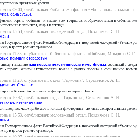
августовских праздниках урожая.
 года в 09:00, опубликовал: библиотека-филиал «Мир семьи», Ломакина Т
 мира, одна судьба
фэнтези, горячо любимые читателям всех возрастов, изображают миры и события, нев
ъестественные элементы, мифы и легенды.
 года в 15:53, опубликовал: молодежный отдел, Позднякова С. Н.
оссии
ня Государственного флага Российской Федерации в творческой мастерской «Умелые рук
нечку в цветах родного триколора.
 года в 11:56, опубликовал: библиотека-филиал «Победа», Мымрина С. Г.
овью, помнили с гордостью
 вашему вниманию
наш первый пластилиновый мультфильм
, созданный в моде
нах - героях Великой Отечественной войны в рамках проекта «Герои нашего време
 года в 11:20, опубликовал: отдел "Гармония", Стрельчонок А. Н.
ддома им. Семашко
ндровна Кучкова была значимой фигурой в истории г. Томска.
 года в 10:47, опубликовал: отдел "Гармония", Стрельчонок А. Н.
цветах целительная сила
емя люди все чаще прибегают к помощи фитотерапии – лечению лекарственными растен
 года в 15:53, опубликовал: молодежный отдел, Позднякова С. Н.
оссии
ня Государственного флага Российской Федерации в творческой мастерской «Умелые рук
нечку в цветах родного триколора.