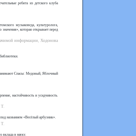
чательные ребята из детского клуба
томского музыковеда, культуролога,
 значения», которая открывает перед
значимой информации, Ходонова
 библиотеки.
 занимают Спасы: Медовый, Яблочный
пение, настойчивость и усидчивость.
 Т.
е под названием «Весёлый арбузник».
 Т.
о вклада в науку.