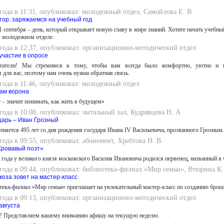
 года в 11:31, опубликовал: молодежный отдел, Самойлова Е. В.
тор: заряжаемся на учебный год
1 сентября – день, который открывает новую главу в мире знаний. Хотите начать учебны
 в молодежном отделе.
 года в 12:37, опубликовал: организационно-методический отдел
участие в опросе
татели! Мы стремимся к тому, чтобы вам всегда было комфортно, уютно и 
 для вас, поэтому нам очень нужна обратная связь.
 года в 11:46, опубликовал: молодежный отдел
ам ворона
 – значит понимать, как жить в будущем»
 года в 10:08, опубликовал: читальный зал, Кудрявцева Н. А
царь – Иван Грозный
олняется 495 лет со дня рождения государя Ивана IV Васильевича, прозванного Грозным.
 года в 09:55, опубликовал: абонемент, Хребтова Н. В.
Кровавый поэт»
9 года у великого князя московского Василия Ивановича родился первенец, названный в 
 года в 09:44, опубликовал: библиотека-филиал «Мир семьи», Втюрина К.
коза зовет на мастер-класс
тека-филиал «Мир семьи» приглашает на увлекательный мастер-класс по созданию брош
 года в 09:13, опубликовал: организационно-методический отдел
августа
я! Представляем вашему вниманию афишу на текущую неделю.