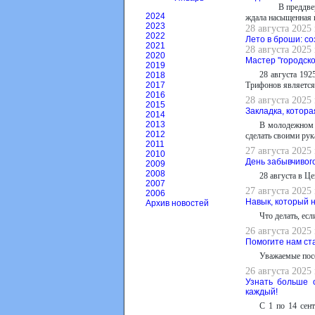
В преддве
2024
ждала насыщенная 
2023
28 августа 2025
2022
Лето в броши: со
2021
28 августа 2025
2020
Мастер "городск
2019
28 августа 192
2018
Трифонов является
2017
2016
28 августа 2025
2015
Закладка, котор
2014
2013
В молодежном 
2012
сделать своими рук
2011
27 августа 2025
2010
День забывчивог
2009
2008
28 августа в Ц
2007
27 августа 2025
2006
Навык, который 
Архив новостей
Что делать, ес
26 августа 2025
Помогите нам ст
Уважаемые посе
26 августа 2025
Узнать больше 
каждый!
С 1 по 14 сен