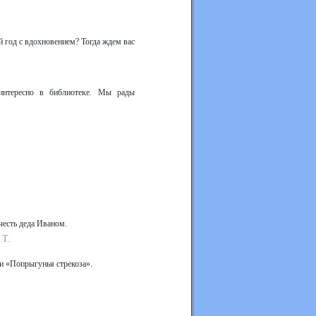
й год с вдохновением? Тогда ждем вас
интересно в библиотеке. Мы рады
честь деда Иваном.
 Т.
и «Попрыгунья стрекоза».