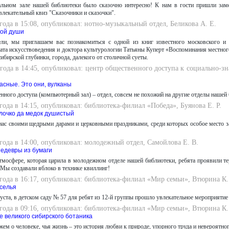
альном зале нашей библиотеки было сказочно интересно! К нам в гости пришли заме
кательный квиз "Сказочники и сказочки".
 года в 15:08, опубликовал: нотно-музыкальный отдел, Беликова А. Е.
кой души
ели, мы приглашаем вас познакомиться с одной из книг известного московского и 
ата искусствоведения и доктора культурологии Татьяны Куперт «Воспоминания местного
ибирской глубинки, города, далекого от столичной суеты.
 года в 14:45, опубликовал: центр общественного доступа к социально-
асные. Это они, вулканы
нного доступа (компьютерный зал) – отдел, совсем не похожий на другие отделы нашей
 года в 14:15, опубликовал: библиотека-филиал «Победа», Буянова Е. Р.
лочко да медок душистый
 нас своими щедрыми дарами и церковными праздниками, среди которых особое место
 года в 14:00, опубликовал: молодежный отдел, Самойлова Е. В.
едевры из бумаги
тмосфере, которая царила в молодежном отделе нашей библиотеки, ребята проявили тер
 Мы создавали яблоко в технике квиллинг!
 года в 16:17, опубликовал: библиотека-филиал «Мир семьи», Втюрина К.
еселья
густа, в детском саду № 57 для ребят из 12-й группы прошло увлекательное мероприяти
 года в 09:16, опубликовал: библиотека-филиал «Мир семьи», Втюрина К.
е великого сибирского ботаника
жем о человеке, чья жизнь – это история любви к природе, упорного труда и невероятног