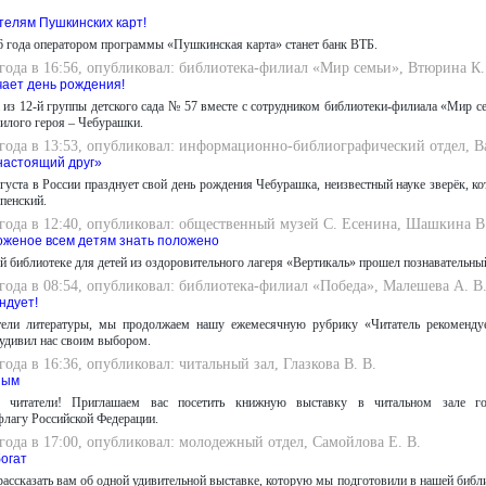
елям Пушкинских карт!
6 года оператором программы «Пушкинская карта» станет банк ВТБ.
 года в 16:56, опубликовал: библиотека-филиал «Мир семьи», Втюрина К.
ает день рождения!
 из 12-й группы детского сада № 57 вместе с сотрудником библиотеки-филиала «Мир с
илого героя – Чебурашки.
 года в 13:53, опубликовал: информационно-библиографический отдел, В
настоящий друг»
густа в России празднует свой день рождения Чебурашка, неизвестный науке зверёк, к
пенский.
 года в 12:40, опубликовал: общественный музей С. Есенина, Шашкина В
оженое всем детям знать положено
й библиотеке для детей из оздоровительного лагеря «Вертикаль» прошел познавательн
 года в 08:54, опубликовал: библиотека-филиал «Победа», Малешева А. В
ндует!
ели литературы, мы продолжаем нашу ежемесячную рубрику «Читатель рекомендуе
 удивил нас своим выбором.
 года в 16:36, опубликовал: читальный зал, Глазкова В. В.
ным
 читатели! Приглашаем вас посетить книжную выставку в читальном зале го
флагу Российской Федерации.
 года в 17:00, опубликовал: молодежный отдел, Самойлова Е. В.
богат
рассказать вам об одной удивительной выставке, которую мы подготовили в нашей библи