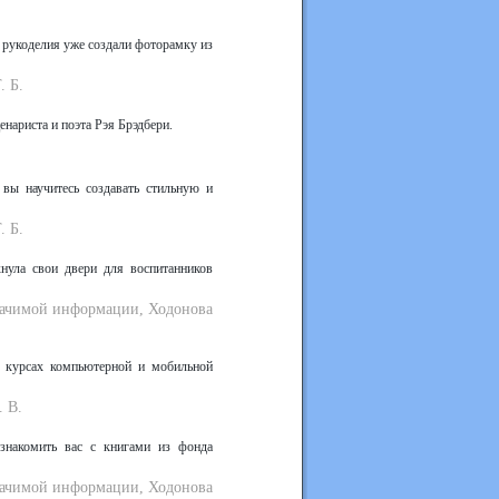
 рукоделия уже создали фоторамку из
. Б.
енариста и поэта Рэя Брэдбери.
.
 вы научитесь создавать стильную и
. Б.
нула свои двери для воспитанников
значимой информации, Ходонова
а курсах компьютерной и мобильной
. В.
знакомить вас с книгами из фонда
значимой информации, Ходонова