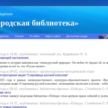
ждение
родская библиотека»
одитель
Разное
О сайте
Карта сайта
Доступная среда
 года в 16:06, опубликовал: читальный зал, Кудрявцева Н. А
 чародей настроения
вошел в историю живописи как «певец русской природы». Он любил её, бредил ей, за н
рения во всё то, что «Русью пахнет».
 года в 09:02, опубликовал: организационно-методический отдел
итературная акция "Сокровища русской классики"
025 года в рамках межведомственного культурно-образовательного проекта «Кул
ратурная акция «Сокровища русской классики», посвященная писателям и поэтам – юби
 года в 08:43, опубликовал: библиотека-филиал «Победа», Стовбчатая О. В
тме лета
 летних каникул модельная библиотека «Победа» стала центром ярких событий и увлека
 года в 14:35, опубликовал: библиотека-филиал «Победа», Стовбчатая О. В
т новые горизонты