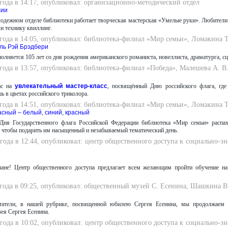
 года в 14:17, опубликовал: организационно-методический отдел
сии
лодежном отделе библиотеки работает творческая мастерская «Умелые руки». Любители
и технику квиллинг.
 года в 14:05, опубликовал: библиотека-филиал «Мир семьи», Ломакина Т
ль Рэй Брэдбери
полняется 105 лет со дня рождения американского романиста, новеллиста, драматурга, сц
 года в 13:57, опубликовал: библиотека-филиал «Победа», Малешева А. В
ас на
увлекательный мастер-класс
, посвящённый Дню российского флага, где
 в цветах российского триколора.
 года в 14:51, опубликовал: библиотека-филиал «Мир семьи», Ломакина Т
асный – белый, синий, красный
Дня Государственного флага Российской Федерации библиотека «Мир семьи» распах
, чтобы подарить им насыщенный и незабываемый тематический день.
 года в 12:44, опубликовал: центр общественного доступа к социально-
чане! Центр общественного доступа предлагает всем желающим пройти обучение н
 года в 09:25, опубликовал: общественный музей С. Есенина, Шашкина В
татели, в нашей рубрике, посвященной юбилею Сергея Есенина, мы продолжаем 
ея Сергея Есенина.
 года в 10:02, опубликовал: центр общественного доступа к социально-