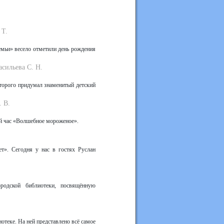
 Т.
емьи» весело отметили день рождения
асильева С. Н.
оторого придумал знаменитый детский
. В.
ый час «Волшебное мороженое».
.
т». Сегодня у нас в гостях Руслан
родской библиотеки, посвящённую
отеке. На ней представлено всё самое