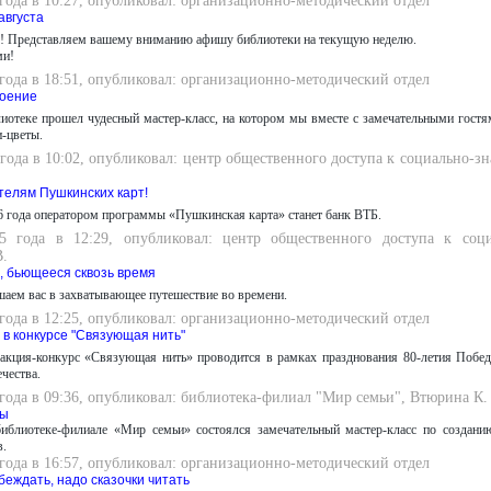
 года в 10:27, опубликовал: организационно-методический отдел
августа
я! Представляем вашему вниманию афишу библиотеки на текущую неделю.
ми!
 года в 18:51, опубликовал: организационно-методический отдел
роение
иотеке прошел чудесный мастер-класс, на котором мы вместе с замечательными гостя
и-цветы.
 года в 10:02, опубликовал: центр общественного доступа к социально-
елям Пушкинских карт!
6 года оператором программы «Пушкинская карта» станет банк ВТБ.
25 года в 12:29, опубликовал: центр общественного доступа к соц
В.
, бьющееся сквозь время
шаем вас в захватывающее путешествие во времени.
 года в 12:25, опубликовал: организационно-методический отдел
 в конкурсе "Связующая нить"
 акция-конкурс «Связующая нить» проводится в рамках празднования 80-летия Побе
чества.
 года в 09:36, опубликовал: библиотека-филиал "Мир семьи", Втюрина К.
бы
библиотеке-филиале «Мир семьи» состоялся замечательный мастер-класс по создани
в.
 года в 16:57, опубликовал: организационно-методический отдел
беждать, надо сказочки читать