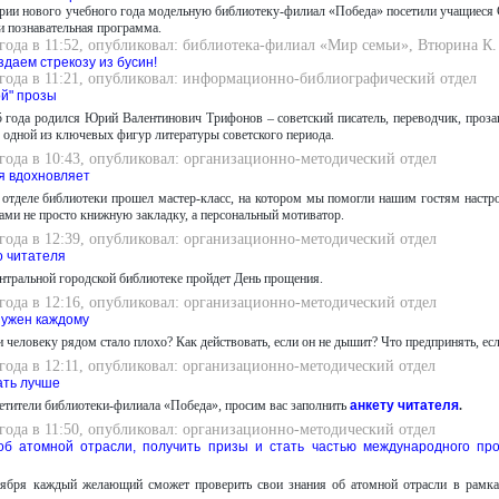
рии нового учебного года модельную библиотеку-филиал «Победа» посетили учащиеся Се
и познавательная программа.
 года в 11:52, опубликовал: библиотека-филиал «Мир семьи», Втюрина К.
здаем стрекозу из бусин!
 года в 11:21, опубликовал: информационно-библиографический отдел
ой" прозы
5 года родился Юрий Валентинович Трифонов – советский писатель, переводчик, проза
 одной из ключевых фигур литературы советского периода.
 года в 10:43, опубликовал: организационно-методический отдел
ая вдохновляет
отделе библиотеки прошел мастер-класс, на котором мы помогли нашим гостям настро
ами не просто книжную закладку, а персональный мотиватор.
 года в 12:39, опубликовал: организационно-методический отдел
о читателя
ентральной городской библиотеке пройдет День прощения.
 года в 12:16, опубликовал: организационно-методический отдел
нужен каждому
ли человеку рядом стало плохо? Как действовать, если он не дышит? Что предпринять, ес
 года в 12:11, опубликовал: организационно-методический отдел
ать лучше
тители библиотеки-филиала «Победа», просим вас заполнить
анкету читателя
.
 года в 11:50, опубликовал: организационно-методический отдел
об атомной отрасли, получить призы и стать частью международного пр
тября каждый желающий сможет проверить свои знания об атомной отрасли в рамка