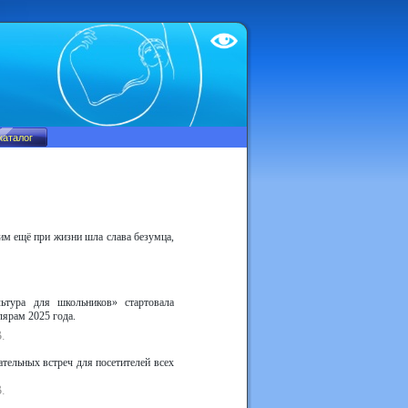
Test
им ещё при жизни шла слава безумца,
ьтура для школьников» стартовала
лярам 2025 года.
.
тельных встреч для посетителей всех
.