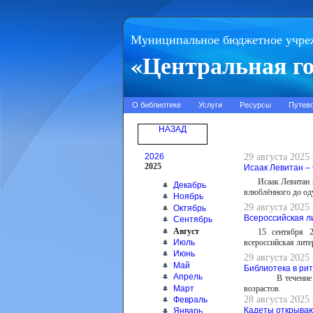
Муниципальное бюджетное учре
«Центральная го
О библиотеке
Услуги
Ресурсы
Путев
НАЗАД
2026
29 августа 2025
2025
Исаак Левитан –
Исаак Левитан 
Декабрь
влюблённого до оду
Ноябрь
29 августа 2025
Октябрь
Всероссийская л
Сентябрь
Август
15 сентября 2
Июль
всероссийская лите
Июнь
29 августа 2025
Май
Библиотека в ри
Апрель
В течение
Март
возрастов.
28 августа 2025
Февраль
Кадеты открываю
Январь