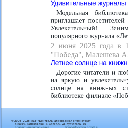
Удивительные журналы
Модельная библиоте
приглашает посетителей
Увлекательный! Зани
популярного журнала «Де
2 июня 2025 года в 1
"Победа", Малешева А.
Летнее солнце на книж
Дорогие читатели и люб
на яркую и увлекательн
солнце на книжных ст
библиотеке-филиале «Поб
© 2005–2026 МБУ «Центральная городская библиотека»
636019, Томская обл., г. Северск, ул. Курчатова, 16
Контактная информация
library@seversk.gov70.ru