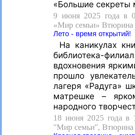
«Большие секреты 
9 июня 2025 года в 0
«Мир семьи» Втюрина 
Лето - время открытий!
На каникулах кни
библиотека-фил
вдохновения ярким
прошло увлекател
лагеря «Радуга» ш
матрешке – ярко
народного творчест
18 июня 2025 года в 
"Мир семьи", Втюрина 