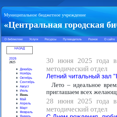
Муниципальное бюджетное учреждение
«Центральная городская би
О библиотеке
Услуги
Ресурсы
Путеводитель
Разное
О сайте
НАЗАД
2026
30 июня 2025 года в 
2025
методический отдел
Декабрь
Ноябрь
Летний читальный зал "
Октябрь
Сентябрь
Лето – идеальное врем
Август
приглашаем всех желающи
Июль
Июнь
28 июня 2025 года в 
Май
Апрель
методический отдел
Март
Февраль
С Днем рождения, люби
Январь