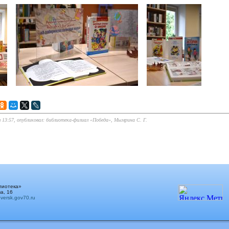
в 13:57, опубликовал: библиотека-филиал «Победа», Мымрина С. Г.
лиотека»
а, 16
ersk.gov70.ru