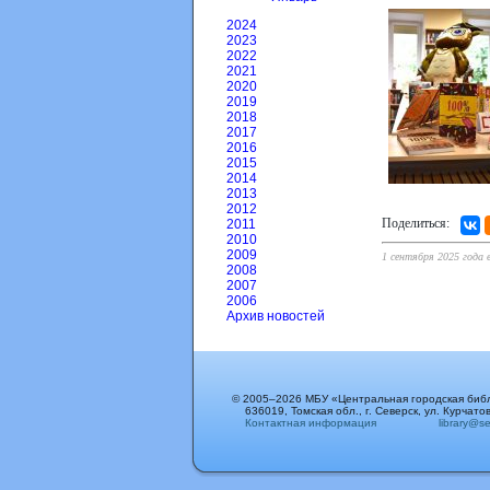
2024
2023
2022
2021
2020
2019
2018
2017
2016
2015
2014
2013
2012
Поделиться:
2011
2010
2009
1 сентября 2025 года 
2008
2007
2006
Архив новостей
© 2005–2026 МБУ «Центральная городская биб
636019, Томская обл., г. Северск, ул. Курчатов
Контактная информация
library@sev