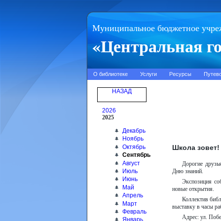
Муниципальное бюджетное учре
«Центральная го
О библиотеке
Услуги
Ресурсы
Путев
НАЗАД
2026
2025
Декабрь
Ноябрь
Школа зовет!
Октябрь
Сентябрь
Август
Дорогие друзь
Июль
Дню знаний.
Июнь
Экспозиция со
Май
новые открытия.
Апрель
Коллектив библ
Март
выставку в часы р
Февраль
Адрес: ул. Поб
Январь