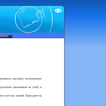
Test
тративную выставку, посвященную
дохновить школьников на учебу и
ти и светлых знаний. Приходите на