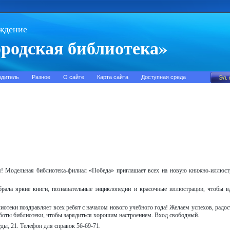
ждение
родская библиотека»
одитель
Разное
О сайте
Карта сайта
Доступная среда
я! Модельная библиотека-филиал «Победа» приглашает всех на новую книжно-иллюс
брала яркие книги, познавательные энциклопедии и красочные иллюстрации, чтобы в
иотеки поздравляет всех ребят с началом нового учебного года! Желаем успехов, радос
аботы библиотеки, чтобы зарядиться хорошим настроением. Вход свободный.
еды, 21. Телефон для справок 56-69-71.