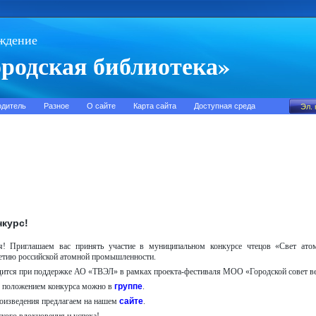
ждение
родская библиотека»
одитель
Разное
О сайте
Карта сайта
Доступная среда
нкурс!
я! Приглашаем вас принять участие в муниципальном конкурсе чтецов «Свет атом
етию российской атомной промышленности.
дится при поддержке АО «ТВЭЛ» в рамках проекта-фестиваля МОО «Городской совет ве
с положением конкурса можно в
группе
.
оизведения предлагаем на нашем
сайте
.