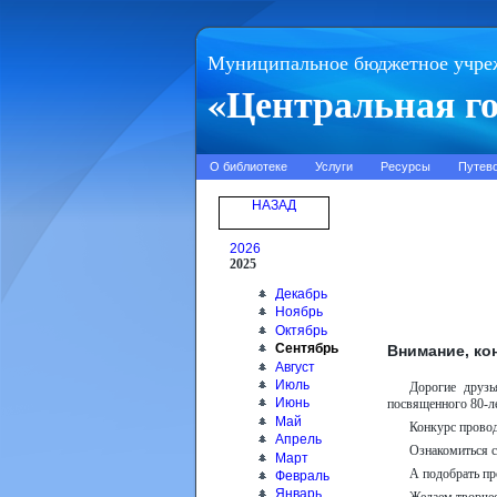
Муниципальное бюджетное учре
«Центральная го
О библиотеке
Услуги
Ресурсы
Путев
НАЗАД
2026
2025
Декабрь
Ноябрь
Октябрь
Сентябрь
Внимание, ко
Август
Июль
Дорогие друзь
Июнь
посвященного 80-л
Май
Конкурс прово
Апрель
Ознакомиться 
Март
А подобрать пр
Февраль
Январь