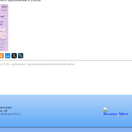
кого вдохновения и успеха!
 в 12:36, опубликовал: организационно-методический отдел
лиотека»
а, 16
ersk.gov70.ru