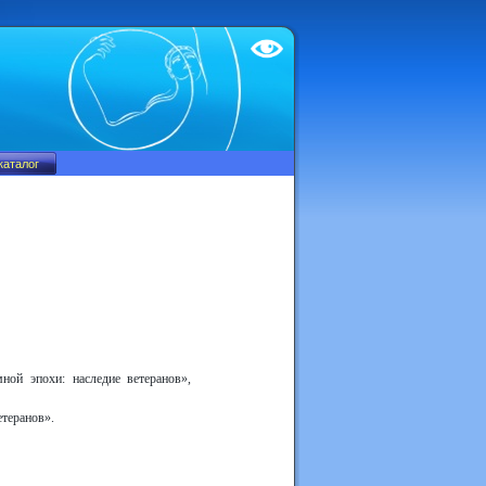
Test
ной эпохи: наследие ветеранов»,
теранов».