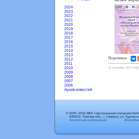
Желаем творчес
2024
2023
2022
2021
2020
2019
2018
2017
2016
2015
2014
2013
Поделиться:
2012
2011
11 сентября 2025 года
2010
2009
2008
2007
2006
Архив новостей
© 2005–2026 МБУ «Центральная городская биб
636019, Томская обл., г. Северск, ул. Курчатов
Контактная информация
library@sev