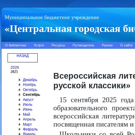
Муниципальное бюджетное учреждение
«Центральная городская би
О библиотеке
Услуги
Ресурсы
Путеводитель
Разное
О сайте
НАЗАД
2026
2025
Всероссийская лит
Декабрь
русской классики»
Ноябрь
Октябрь
Сентябрь
15 сентября 2025 года
Август
Июль
образовательного проек
Июнь
всероссийская литератур
Май
Апрель
посвященная писателям и 
Март
Февраль
Школьники со всей Рос
Январь