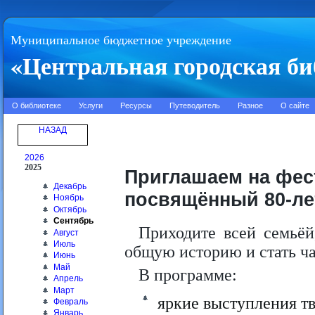
Муниципальное бюджетное учреждение
«Центральная городская би
О библиотеке
Услуги
Ресурсы
Путеводитель
Разное
О сайте
НАЗАД
2026
2025
Приглашаем на фес
Декабрь
посвящённый 80-ле
Ноябрь
Октябрь
Сентябрь
Приходите всей семьёй
Август
Июль
общую историю и стать ч
Июнь
Май
В программе:
Апрель
Март
яркие выступления тв
Февраль
Январь