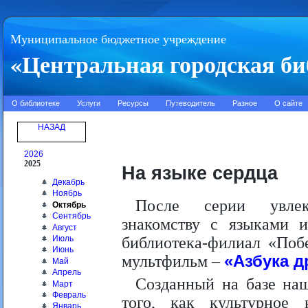
Муниципальное бюджетное учреждение
«Центральная городская би
О библиотеке
Услуги
Ресурсы
Путеводитель
Разное
О сайте
НАЗАД
2026
2025
На языке сердца
Декабрь
Ноябрь
После серии увлек
Октябрь
Сентябрь
знакомству с языками и
Август
Июль
библиотека-филиал «Поб
Июнь
мультфильм –
«Азбука 
Май
Апрель
Созданный на базе наш
Март
Февраль
того, как культурное
Январь