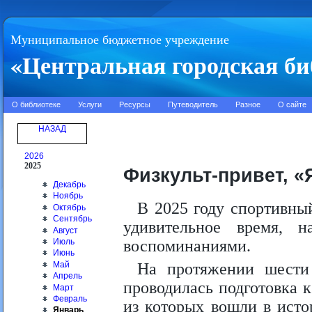
Муниципальное бюджетное учреждение
«Центральная городская би
О библиотеке
Услуги
Ресурсы
Путеводитель
Разное
О сайте
НАЗАД
2026
2025
Физкульт-привет, «
Декабрь
Ноябрь
В 2025 году спортивны
Октябрь
Сентябрь
удивительное время, 
Август
Июль
воспоминаниями.
Июнь
Май
На протяжении шести 
Апрель
проводилась подготовка 
Март
Февраль
из которых вошли в исто
Январь