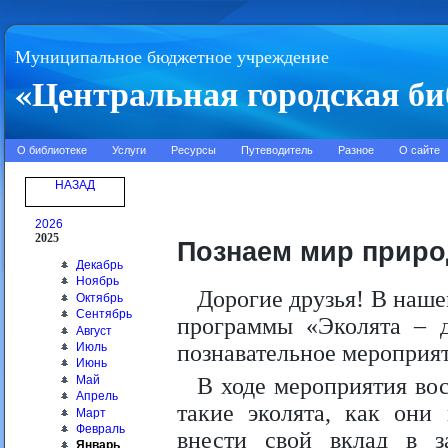
Муниципальное бюджетное учреждение
«Центральная городская би
О библиотеке
Услуги
Ресурсы
Путеводитель
Разное
О сайте
НАЗАД
2026
2025
Познаем мир приро
Декабрь
Ноябрь
Дорогие друзья! В наше
Октябрь
Сентябрь
программы «Эколята – д
Август
Июль
познавательное мероприят
Июнь
Май
В ходе мероприятия вос
Апрель
такие эколята, как они
Март
Февраль
внести свой вклад в 
Январь