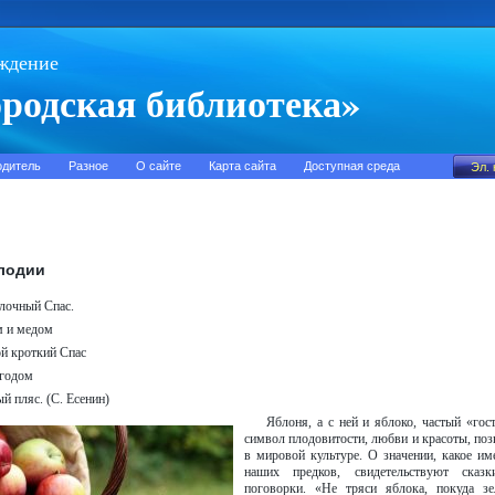
ждение
родская библиотека»
одитель
Разное
О сайте
Карта сайта
Доступная среда
лодии
блочный Спас.
м и медом
й кроткий Спас
огодом
й пляс. (С. Есенин)
Яблоня, а с ней и яблоко, частый «го
символ плодовитости, любви и красоты, поз
в мировой культуре. О значении, какое и
наших предков, свидетельствуют сказк
поговорки. «Не тряси яблока, покуда зе