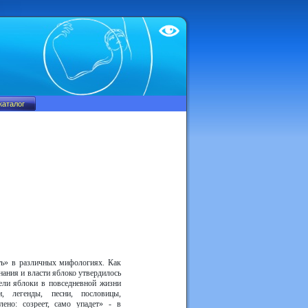
Test
сть» в различных мифологиях. Как
нания и власти яблоко утвердилось
мели яблоки в повседневной жизни
и, легенды, песни, пословицы,
лено: созреет, само упадет» - в