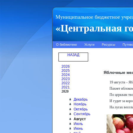
Муниципальное бюджетное учре
«Центральная го
О библиотеке
Услуги
Ресурсы
Путев
НАЗАД
2026
2025
Яблочные ме
2024
2023
19 августа – Я
2022
2021
Пахнет яблоко
2020
По церквам тво
Декабрь
И гудит за кор
Ноябрь
На лугах веселы
Октябрь
Сентябрь
Август
Июль
Июнь