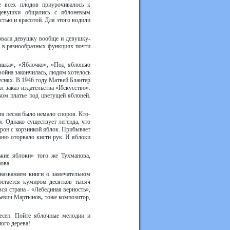
е всех плодов приурочивалось к
девушки общались с яблоневым
стью и красотой. Для этого водили
овала девушку вообще и девушку-
ь в разнообразных функциях почти
нька», «Яблочко», «Под яблонью
война закончилась, людям хотелось
еснях. В 1946 году Матвей Блантер
л заказ издательства «Искусство».
ком платье под цветущей яблоней.
а песни было немало споров. Кто-
. Однако существует легенда, что
ррон с корзинкой яблок. Прибывает
арню оторвало кисти рук. И яблоки
кие яблоки» того же Тухманова,
ова.
названием книги о замечательном
остается кумиром десятков тысяч
ся страна - «Лебединая верность»,
ьевич Мартынов
,
тоже композитор,
песен. Пойте яблочные мелодии и
ого дерева!