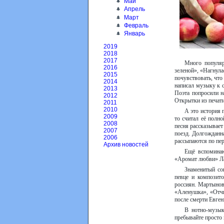
Май
Апрель
Март
Февраль
Январь
2019
2018
2017
Много популяр
2016
зеленой», «Нагнула
2015
почувствовать, что
2014
написал музыку к с
2013
Поэта попросили н
2012
Открытки из печати
2011
2010
А это история 
2009
то считал её полн
2008
песня рассказывает
2007
поезд. Долгожданна
2006
рассыпаются по п
Архив новостей
Ещё вспоминаю
«Аромат любви» Ла
Знаменитый со
певце и композито
россиян. Мартынову
«Аленушка», «Отч
после смерти Евген
В нотно-музык
пребывайте просто 