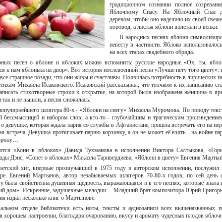
традиционном сознании полное созревани
Яблочному Спасу. На Яблочный Спас 
деревом, чтобы оно наделило их своей свеже
хоровод, а листья яблони вплетали в венки.
В народных песнях яблоня символизир
невесту в частности. Яблоко использовалос
на всех этапах свадебного обряда.
ных песен о яблоне и яблоках можно вспомнить: русские народные «Ох, ты, ябло
ся к нам яблонька на двор». Вот история послевоенной песни «Лучше нету того цвету»: 
 все страшное позади, что они живы и счастливы. Появилась потребность в лирических п
тихам Михаила Исаковского. Исаковский рассказывал, что толчком к их написанию ста
аписать стихотворные строки к открытке, на которой была изображена женщина в яр
 так и не вышли, а песня сложилась.
популярнейшего шлягера 80-х - «Яблоки на снегу» Михаила Муромова. По поводу текст
ой бессмыслицей и набором слов, а кто-то - глубочайшим и трагическим произведением
 о девушке, которая ждала парня со службы в Афганистане, пришла встречать его на пе
я встреча. Девушка протягивает парню корзинку, а он не может её взять - на войне п
еррону…
тся «Кони в яблоках» Давида Тухманова в исполнении Виктора Салтыкова, «Горь
ды Дэнс, «Сонет о яблоках» Микаэла Таривердиева, «Яблони в цвету» Евгения Мартын
ветский хит, впервые прозвучавший в 1975 году в авторском исполнении, послужил 
ре. Евгений Мартынов, автор незабываемых шлягеров 70-80-х годов, по сей день 
 была свойственна душевная щедрость, выражающаяся и в его песнях, которые знала в
ий дом». Искренние, задушевные мелодии… Младший брат композитора Юрий Григор
ия издал несколько книг о Мартынове.
альном отделе библиотеки есть ноты, тексты и аудиозаписи всех вышеназванных 
в хорошем настроении, благодаря очарованию, вкусу и аромату чудесных плодов яблочн