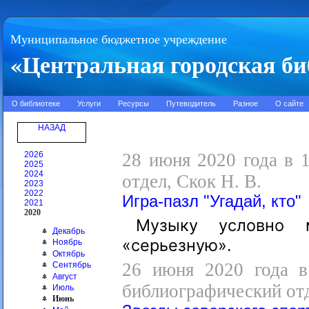
Муниципальное бюджетное учреждение
«Центральная городская би
О библиотеке
Услуги
Ресурсы
Путеводитель
Разное
О сайте
НАЗАД
2026
28 июня 2020 года в 
2025
2024
отдел, Скок Н. В.
2023
2022
Игра-пазл "Угадай, кто"
2021
2020
Музыку условно 
Декабрь
«серьезную».
Ноябрь
Октябрь
26 июня 2020 года в
Сентябрь
Август
библиографический отд
Июль
Июнь