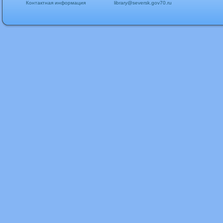
Контактная информация
library@seversk.gov70.ru