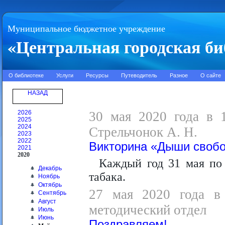
Муниципальное бюджетное учреждение
«Центральная городская би
О библиотеке
Услуги
Ресурсы
Путеводитель
Разное
О сайте
НАЗАД
2026
30 мая 2020 года в 1
2025
2024
Стрельчонок А. Н.
2023
2022
Викторина «Дыши своб
2021
2020
Каждый год 31 мая по
Декабрь
табака.
Ноябрь
Октябрь
27 мая 2020 года в 
Сентябрь
Август
методический отдел
Июль
Июнь
Поздравляем!