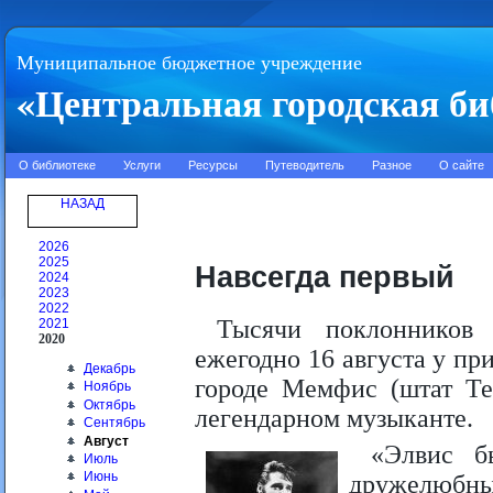
Муниципальное бюджетное учреждение
«Центральная городская би
О библиотеке
Услуги
Ресурсы
Путеводитель
Разное
О сайте
НАЗАД
2026
2025
Навсегда первый
2024
2023
2022
Тысячи поклонников 
2021
2020
ежегодно 16 августа у п
Декабрь
городе Мемфис (штат Те
Ноябрь
Октябрь
легендарном музыканте.
Сентябрь
Август
«Элвис б
Июль
Июнь
дружелюбны