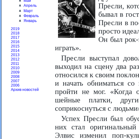
Май
Пресли, кот
Апрель
Март
бывал в гос
Февраль
Пресли в по
Январь
2019
просто идеа
2018
Он был рок-з
2017
2016
играть».
2015
2014
2013
Пресли выступал дово
2012
2011
выходил на сцену два раз
2010
2009
относился к своим поклон
2008
2007
и начать обниматься со
2006
пройти не мог. «Когда 
Архив новостей
шейные платки, друг
соприкоснуться с людьми»
Успех Пресли был обу
них стал оригинальный
Элвис изменил поп-кул