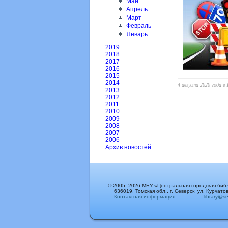
Май
Апрель
Март
Февраль
Январь
2019
2018
2017
2016
2015
2014
4 августа 2020 года в
2013
2012
2011
2010
2009
2008
2007
2006
Архив новостей
© 2005–2026 МБУ «Центральная городская биб
636019, Томская обл., г. Северск, ул. Курчатов
Контактная информация
library@sev