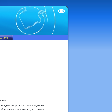
Test
жения.
 поедем на роликах или сядем на
 А ведь многие считают, что знаки