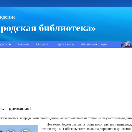
ждение
родская библиотека»
одитель
Разное
О сайте
Карта сайта
Доступная среда
нь – движение!
оказываемся за пределами своего дома, мы автоматически становимся участниками дви
Неважно, будем ли мы в роли водителя или пешехода,
велосипед – мы обязаны знать правила дорожного движения!