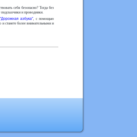
вовать себя безопасно? Тогда без
е подсказчики и проводники.
"Дорожная азбука"
, с помощью
о и станете более внимательными и