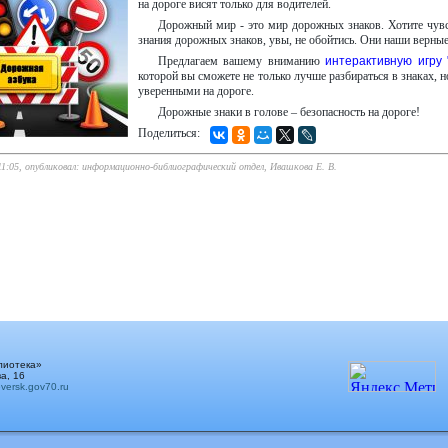
на дороге висят только для водителей.
Дорожный мир - это мир дорожных знаков. Хотите чувст
знания дорожных знаков, увы, не обойтись. Они наши верны
Предлагаем вашему вниманию
интерактивную игру 
которой вы сможете не только лучше разбираться в знаках, н
уверенными на дороге.
Дорожные знаки в голове – безопасность на дороге!
Поделиться:
 11:05, опубликовал: информационно-библиографический отдел, Ивашкова Е. В.
лиотека»
а, 16
ersk.gov70.ru