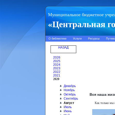
Муниципальное бюджетное учре
«Центральная го
О библиотеке
Услуги
Ресурсы
Путев
НАЗАД
2026
2025
2024
2023
2022
2021
2020
Декабрь
Ноябрь
Вся наша жиз
Октябрь
Сентябрь
Август
Как только мы 
Июль
Июнь