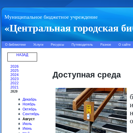
Муниципальное бюджетное учреждение
«Центральная городская би
О библиотеке
Услуги
Ресурсы
Путеводитель
Разное
О сайте
НАЗАД
2026
2025
Доступная среда
2024
2023
2022
2021
2020
Декабрь
Ноябрь
Октябрь
Сентябрь
Август
Июль
Июнь