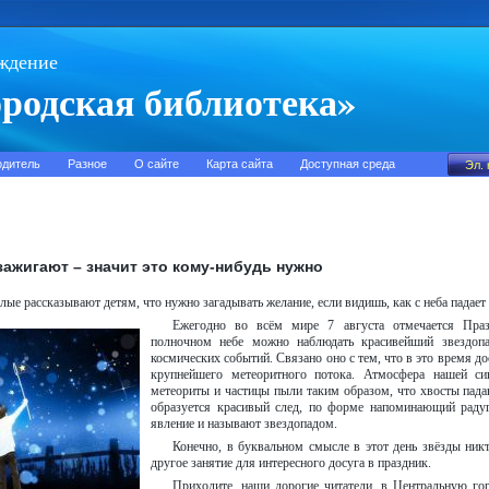
ждение
родская библиотека»
одитель
Разное
О сайте
Карта сайта
Доступная среда
зажигают – значит это кому-нибудь нужно
лые рассказывают детям, что нужно загадывать желание, если видишь, как с неба падает 
Ежегодно во всём мире 7 августа отмечается Праз
полночном небе можно наблюдать красивейший звездоп
космических событий. Связано оно с тем, что в это время до
крупнейшего метеоритного потока. Атмосфера нашей син
метеориты и частицы пыли таким образом, что хвосты пада
образуется красивый след, по форме напоминающий раду
явление и называют звездопадом.
Конечно, в буквальном смысле в этот день звёзды никт
другое занятие для интересного досуга в праздник.
Приходите, наши дорогие читатели, в Центральную гор