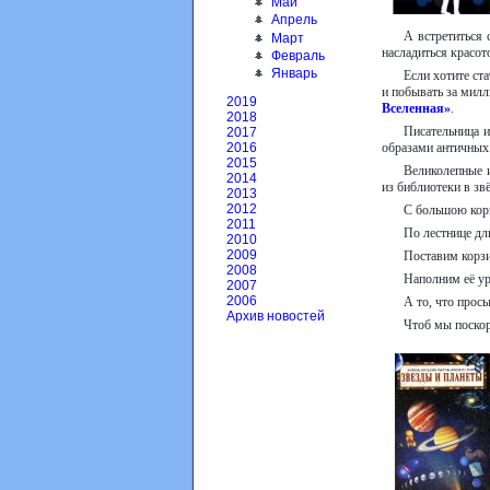
Май
Апрель
А встретиться
Март
насладиться красот
Февраль
Январь
Если хотите ст
и побывать за мил
2019
Вселенная»
.
2018
Писательница и
2017
образами античных
2016
2015
Великолепные и
2014
из библиотеки в зв
2013
2012
С большою кор
2011
По лестнице дл
2010
2009
Поставим корзи
2008
Наполним её у
2007
2006
А то, что прос
Архив новостей
Чтоб мы поскор