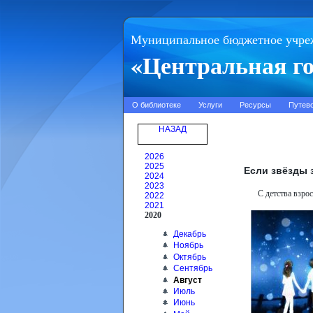
Муниципальное бюджетное учре
«Центральная го
О библиотеке
Услуги
Ресурсы
Путев
НАЗАД
2026
2025
Если звёзды 
2024
2023
С детства взрос
2022
2021
2020
Декабрь
Ноябрь
Октябрь
Сентябрь
Август
Июль
Июнь