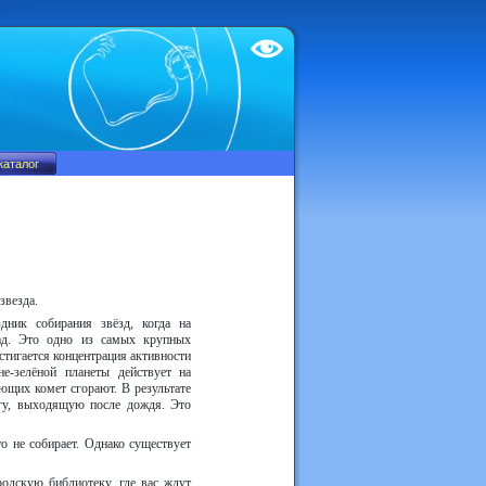
Test
звезда.
дник собирания звёзд, когда на
ад. Это одно из самых крупных
стигается концентрация активности
е-зелёной планеты действует на
ющих комет сгорают. В результате
гу, выходящую после дождя. Это
о не собирает. Однако существует
одскую библиотеку, где вас ждут