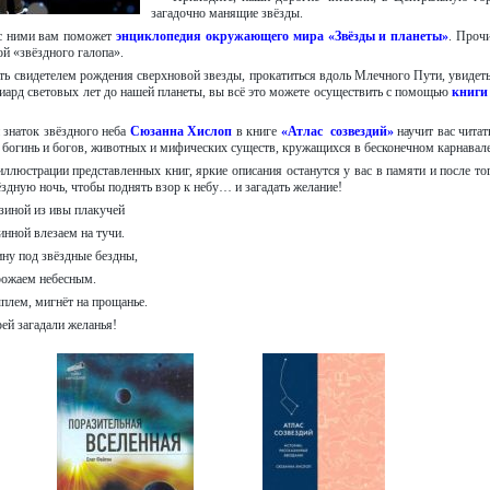
загадочно манящие звёзды.
 с ними вам поможет
энциклопедия окружающего мира «Звёзды и планеты»
. Проч
ой «звёздного галопа».
ать свидетелем рождения сверхновой звезды, прокатиться вдоль Млечного Пути, увидеть
лиард световых лет до нашей планеты, вы всё это можете осуществить с помощью
книги
 знаток звёздного неба
Сюзанна Хислоп
в книге
«Атлас созвездий»
научит вас читат
 богинь и богов, животных и мифических существ, кружащихся в бесконечном карнавале
ллюстрации представленных книг, яркие описания останутся у вас в памяти и после тог
ёздную ночь, чтобы поднять взор к небу… и загадать желание!
зиной из ивы плакучей
инной влезаем на тучи.
ну под звёздные бездны,
рожаем небесным.
ыплем, мигнёт на прощанье.
ей загадали желанья!