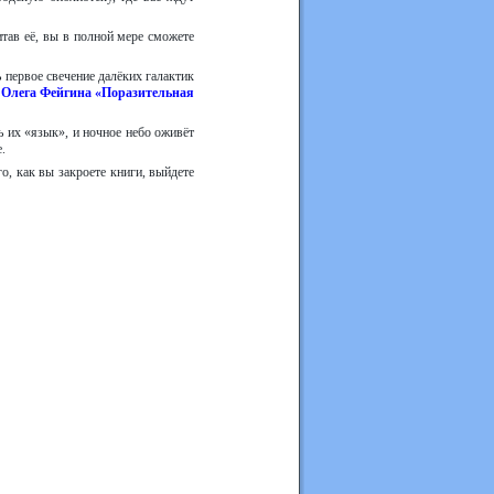
итав её, вы в полной мере сможете
 первое свечение далёких галактик
 Олега Фейгина «Поразительная
ь их «язык», и ночное небо оживёт
.
о, как вы закроете книги, выйдете