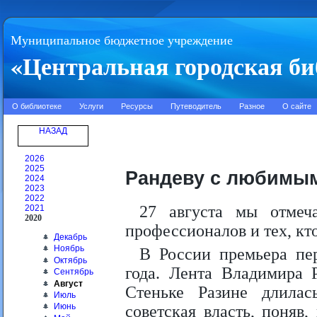
Муниципальное бюджетное учреждение
«Центральная городская би
О библиотеке
Услуги
Ресурсы
Путеводитель
Разное
О сайте
НАЗАД
2026
2025
Рандеву с любимы
2024
2023
2022
27 августа мы отмеч
2021
2020
профессионалов и тех, к
Декабрь
Ноябрь
В России премьера пер
Октябрь
года. Лента Владимира 
Сентябрь
Август
Стеньке Разине длила
Июль
Июнь
советская власть, поня