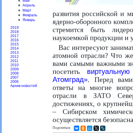
Май
Апрель
Март
развития российской и м
Февраль
ядерно-оборонного компл
Январь
2019
стремится быть лидер
2018
наукоемкой продукции и 
2017
2016
2015
Вас интересуют занима
2014
2013
атомной отрасли? Что же
2012
2011
вами самыми важными зн
2010
2009
посетить
виртуальную
2008
2007
Атомград»
. Перед вами
2006
ответы на многие вопр
Архив новостей
отрасли в ЗАТО Севе
достижениях, о крупней
– Сибирском химическ
осуществляется безопасна
Поделиться: