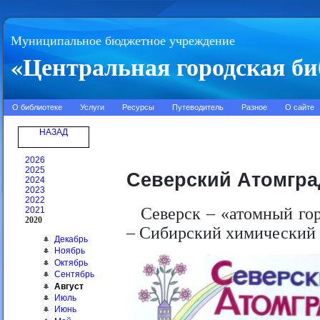
Муниципальное бюджетное учреждение
«Центральная городская би
О библиотеке
Услуги
Ресурсы
Путеводитель
Разное
О сайте
НАЗАД
2026
2025
Северский Атомгра
2024
2023
2022
Северск – «атомный го
2021
2020
– Сибирский химический 
Декабрь
Ноябрь
Октябрь
Сентябрь
Август
Июль
Июнь