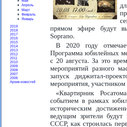
Май
д
Апрель
Март
п
Февраль
се
Январь
2019
прямом эфире будут вы
2018
Soprano.
2017
2016
2015
В 2020 году отмечае
2014
2013
Программа юбилейных мер
2012
2011
с 20 августа. За это вр
2010
2009
мероприятий разного ма
2008
2007
запуск диджитал-проект
2006
мероприятия, участником
Архив новостей
«Квартирник Росатом
событием в рамках юби
историческим достижен
ведущим зрители будут 
СССР, как строилась пер