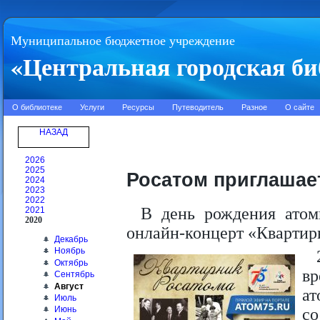
Муниципальное бюджетное учреждение
«Центральная городская би
О библиотеке
Услуги
Ресурсы
Путеводитель
Разное
О сайте
НАЗАД
2026
2025
Росатом приглашае
2024
2023
2022
В день рождения атом
2021
2020
онлайн-концерт «Квартир
Декабрь
Ноябрь
Октябрь
вр
Сентябрь
Август
ат
Июль
Июнь
со