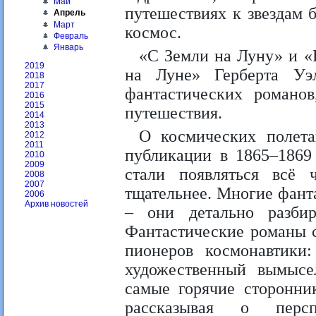
Май
путешествиях к звездам 
Апрель
Март
космос.
Февраль
Январь
«С Земли на Луну» и 
2019
на Луне» Герберта Уэ
2018
2017
фантастических романо
2016
2015
путешествия.
2014
2013
О космических полета
2012
2011
публикации в 1865–1869
2010
2009
стали появляться всё 
2008
2007
тщательнее. Многие фант
2006
Архив новостей
– они детально разбир
Фантастические романы с
пионеров космонавтики:
художественный вымысел
самые горячие сторонни
рассказывая о персп