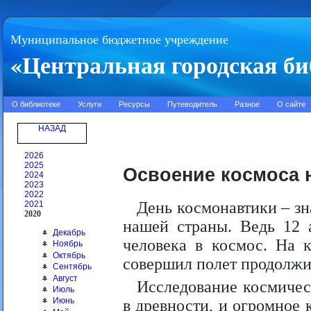
Муниципальное бюджетное учреждение
«Центральная городская би
О библиотеке
Услуги
Ресурсы
Путеводитель
Разное
О сайте
НАЗАД
2026
2025
Освоение космоса 
2024
2023
2022
День космонавтики – з
2021
2020
нашей страны. Ведь 12 
Декабрь
человека в космос. На 
Ноябрь
Октябрь
совершил полет продолжи
Сентябрь
Август
Исследование космичес
Июль
Июнь
в древности, и огромное