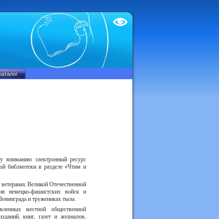
Test
му вниманию электронный ресурс
кой библиотеки в разделе «Чтим и
 ветеранах Великой Отечественной
ив немецко-фашистских войск и
Ленинграда и тружениках тыла.
авленных местной общественной
изданий, книг, газет и журналов,