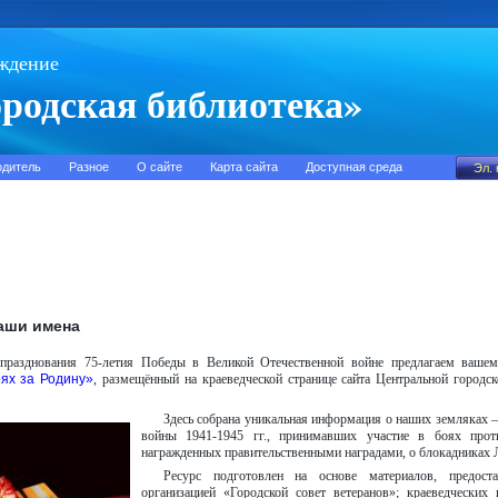
ждение
родская библиотека»
одитель
Разное
О сайте
Карта сайта
Доступная среда
аши имена
празднования 75-летия Победы в Великой Отечественной войне предлагаем ваше
ях за Родину»
, размещённый на краеведческой странице сайта Центральной городс
Здесь собрана уникальная информация о наших земляках –
войны 1941-1945 гг., принимавших участие в боях прот
награжденных правительственными наградами, о блокадниках 
Ресурс подготовлен на основе материалов, предост
организацией «Городской совет ветеранов»; краеведческих 