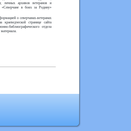
и; личных архивов ветеранов и
л «Северчане в боях за Родину»
формацией о северчанах-ветеранах
а краеведческой странице сайта
онно-библиографического отдела
 материала.