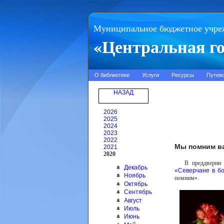
Муниципальное бюджетное учре
«Центральная го
О библиотеке
Услуги
Ресурсы
Путев
НАЗАД
2026
2025
2024
2023
2022
Мы помним в
2021
2020
В преддверии 
Декабрь
«Северчане в бо
Ноябрь
помним».
Октябрь
Сентябрь
Август
Июль
Июнь