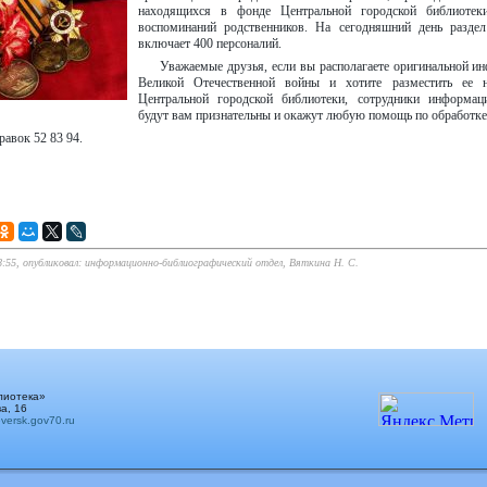
находящихся в фонде Центральной городской библиотек
воспоминаний родственников. На сегодняшний день разде
включает 400 персоналий.
Уважаемые друзья, если вы располагаете оригинальной ин
Великой Отечественной войны и хотите разместить ее н
Центральной городской библиотеки, сотрудники информаци
будут вам признательны и окажут любую помощь по обработке
равок 52 83 94.
8:55, опубликовал: информационно-библиографический отдел, Вяткина Н. С.
лиотека»
а, 16
ersk.gov70.ru