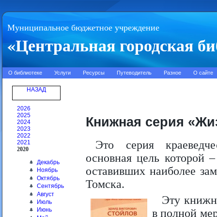
Муниципальное бюджетное учреждение
«Центральная городская би
О библиотеке
Услуги
Ресурсы
Путеводитель
Разное
О сайте
НАЗАД
2026
2025
Книжная серия «Жи
2024
2023
2022
Это серия краеведче
2021
2020
основная цель которой –
Декабрь
оставивших наиболее зам
Ноябрь
Октябрь
Томска.
Сентябрь
Август
Эту книжн
Июль
Июнь
в полной ме