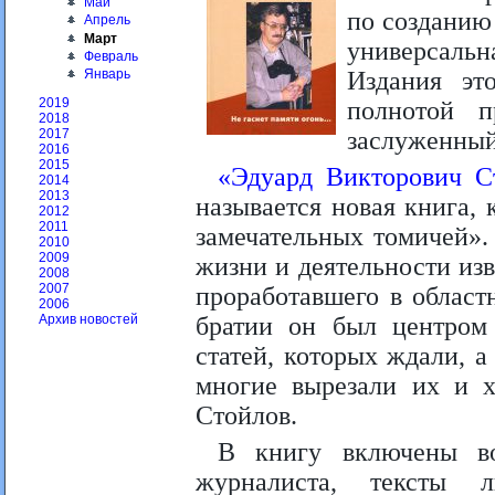
Май
по созданию
Апрель
Март
универсальн
Февраль
Издания эт
Январь
2019
полнотой п
2018
заслуженный
2017
2016
2015
«Эдуард Викторович С
2014
2013
называется новая книга,
2012
2011
замечательных томичей»
2010
2009
жизни и деятельности изв
2008
2007
проработавшего в област
2006
братии он был центром 
Архив новостей
статей, которых ждали, 
многие вырезали их и х
Стойлов.
В книгу включены во
журналиста, тексты ли