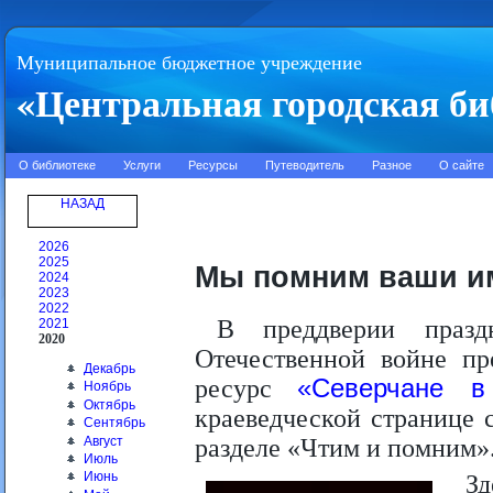
Муниципальное бюджетное учреждение
«Центральная городская би
О библиотеке
Услуги
Ресурсы
Путеводитель
Разное
О сайте
НАЗАД
2026
2025
Мы помним ваши и
2024
2023
2022
В преддверии празд
2021
2020
Отечественной войне п
Декабрь
ресурс
«Северчане в
Ноябрь
Октябрь
краеведческой странице 
Сентябрь
Август
разделе «Чтим и помним»
Июль
Июнь
З