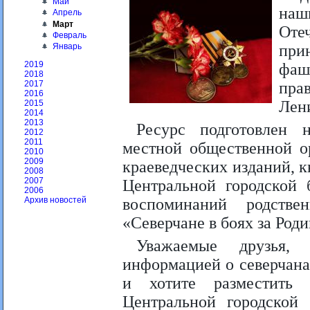
Май
наш
Апрель
Март
Оте
Февраль
при
Январь
2019
фа
2018
пра
2017
2016
Лен
2015
2014
2013
Ресурс подготовлен 
2012
2011
местной общественной ор
2010
2009
краеведческих изданий, к
2008
2007
Центральной городской 
2006
воспоминаний родстве
Архив новостей
«Северчане в боях за Род
Уважаемые друзья, 
информацией о северчана
и хотите разместить 
Центральной городской 