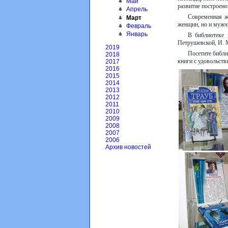
Май
развитие построено
Апрель
Современная ж
Март
женщин, но и мужчи
Февраль
Январь
В библиотеке 
Петрушевской, И. 
2019
Посетите библи
2018
книги с удовольств
2017
2016
2015
2014
2013
2012
2011
2010
2009
2008
2007
2006
Архив новостей