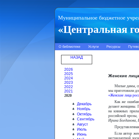
Муниципальное бюджетное учре
«Центральная го
О библиотеке
Услуги
Ресурсы
Путев
НАЗАД
2026
2025
Женские лица
2024
2023
Милые дамы, ск
2022
мы приготовили дл
2021
«Женские лица рос
2020
Как же ошибают
Декабрь
делают женщины. П
Ноябрь
на книжных прила
Октябрь
российской прозы,
Сентябрь
Ирина Богданова, 
Август
Представленная
Июль
Если автор жен
Июнь
нестандартной лог