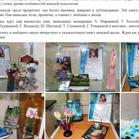
 с точки зрения особенностей женской психологии.
енская проза процветает, она богата именами, жанрами и публикациями. Эти книги
н. Они написаны легко, иронично, а главное с любовью к жизни.
вас ждет ещё множество книг, написанных женщинами: А. Марининой, Т. Толстой,
Муравьевой, Е. Вильмонт, Ю. Шиловой, Т. Степановой, Г. Романовой и многими - мног
отеку и выберите самую интересную и увлекательную книгу женской прозы. Ждем вас в
ием.