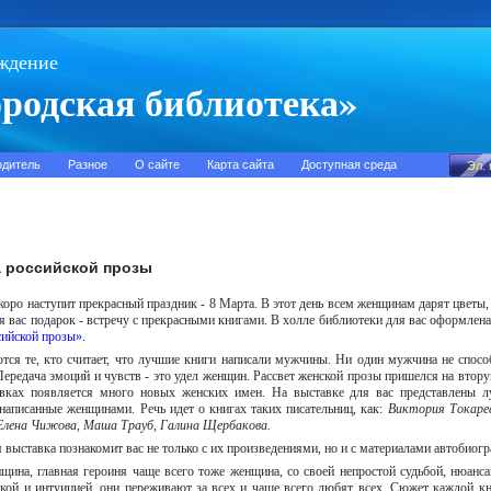
ждение
родская библиотека»
одитель
Разное
О сайте
Карта сайта
Доступная среда
 российской прозы
оро наступит прекрасный праздник - 8 Марта. В этот день всем женщинам дарят цветы
я вас подарок - встречу с прекрасными книгами. В холле библиотеки для вас оформле
сийской прозы».
ся те, кто считает, что лучшие книги написали мужчины. Ни один мужчина не способе
ередача эмоций и чувств - это удел женщин. Рассвет женской прозы пришелся на втору
вках появляется много новых женских имен. На выставке для вас представлены л
 написанные женщинами. Речь идет о книгах таких писательниц, как:
Виктория Токарев
Елена Чижова, Маша Трауб, Галина Щербакова.
 выставка познакомит вас не только с их произведениями, но и с материалами автобиогр
щина, главная героиня чаще всего тоже женщина, со своей непростой судьбой, нюан
икой и интуицией, они переживают за всех и чаще всего любят всех. Сюжет каждой кни