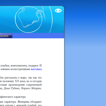
Test
, улыбки, комплименты, подарки. И
на книжно-иллюстративная
выставка
н рассказать о мире, так как это
ю половину ХХ века, но и сегодня
учшие произведения современной
а, Дина Рубина, Наринэ Абгарян,
афического характера.
сами характера. Женщины обладают
ги связан с женской судьбой, его