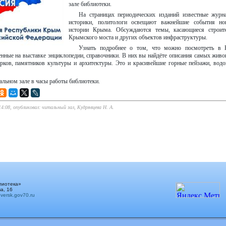
зале библиотеки.
На страницах периодических изданий известные журн
историки, политологи освещают важнейшие события но
истории Крыма. Обсуждаются темы, касающиеся строите
Крымского моста и других объектов инфраструктуры.
Узнать подробнее о том, что можно посмотреть в 
енные на выставке энциклопедии, справочники. В них вы найдёте описания самых жив
арков, памятников культуры и архитектуры. Это и красивейшие горные пейзажи, вод
альном зале в часы работы библиотеки.
14:08, опубликовал: читальный зал, Кудрявцева Н. А.
лиотека»
а, 16
ersk.gov70.ru