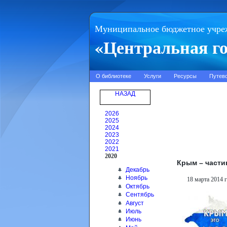
Муниципальное бюджетное учре
«Центральная го
О библиотеке
Услуги
Ресурсы
Путев
НАЗАД
2026
2025
2024
2023
2022
2021
2020
Крым – части
Декабрь
Ноябрь
18 марта 2014 
Октябрь
Сентябрь
Август
Июль
Июнь