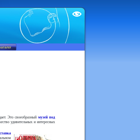
Test
щает. Это своеобразный
музей под
жество удивительных и интересных
ставка
тальном