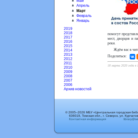
Май
Апрель
Март
Февраль
Январь
2019
2018
помогут представл
2017
мест, дворцов и п
2016
реки.
2015
Ждём вас в чит
2014
2013
Поделиться:
2012
2011
18 марта 2020 года в 
2010
2009
2008
2007
2006
Архив новостей
© 2005–2026 МБУ «Центральная городская биб
636019, Томская обл., г. Северск, ул. Курчатов
Контактная информация
library@sev