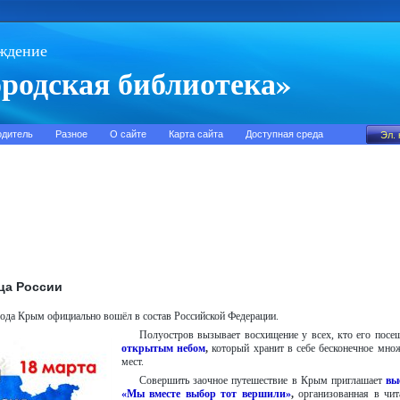
ждение
родская библиотека»
одитель
Разное
О сайте
Карта сайта
Доступная среда
ца России
года Крым официально вошёл в состав Российской Федерации.
Полуостров вызывает восхищение у всех, кто его посе
открытым небом
,
который хранит в себе бесконечное мно
мест.
Совершить заочное путешествие в Крым приглашает
вы
«Мы вместе выбор тот вершили»
,
организованная в чи