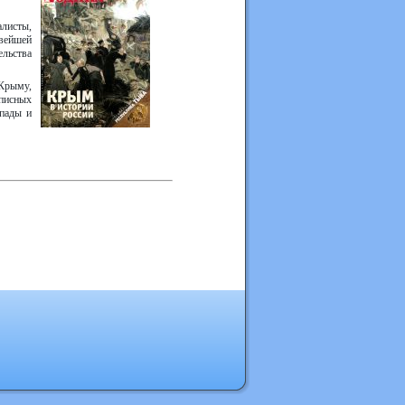
алисты,
вейшей
льства
Крыму,
описных
опады и