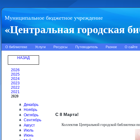
Муниципальное бюджетное учреждение
«Центральная городская би
О библиотеке
Услуги
Ресурсы
Путеводитель
Разное
О сайте
НАЗАД
2026
2025
2024
2023
2022
2021
2020
Декабрь
Ноябрь
С 8 Марта!
Октябрь
Сентябрь
Коллектив Центральной городской библиотеки п
Август
Июль
Июнь