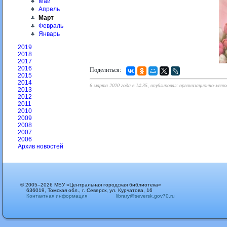
Май
Апрель
Март
Февраль
Январь
2019
2018
2017
2016
Поделиться:
2015
2014
6 марта 2020 года в 14:35, опубликовал: организационно-мет
2013
2012
2011
2010
2009
2008
2007
2006
Архив новостей
© 2005–2026 МБУ «Центральная городская библиотека»
636019, Томская обл., г. Северск, ул. Курчатова, 16
Контактная информация
library@seversk.gov70.ru