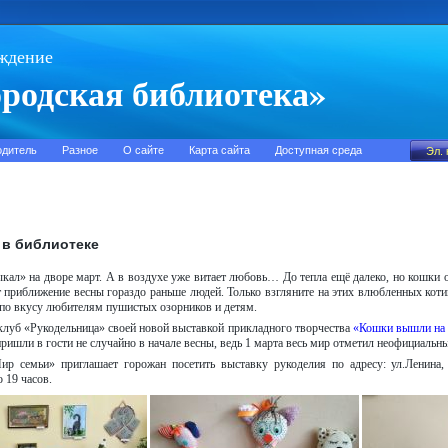
ждение
родская библиотека»
одитель
Разное
О сайте
Карта сайта
Доступная среда
в библиотеке
кал» на дворе март. А в воздухе уже витает любовь… До тепла ещё далеко, но кошки
 приближение весны гораздо раньше людей. Только взгляните на этих влюбленных коти
 по вкусу любителям пушистых озорников и детям.
луб «Рукодельница» своей новой выставкой прикладного творчества
«Кошки вышли на 
ришли в гости не случайно в начале весны, ведь 1 марта весь мир отметил неофициальн
ир семьи» приглашает горожан посетить выставку рукоделия по адресу: ул.Ленина,
о 19 часов.