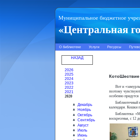
Муниципальное бюджетное учре
«Центральная го
О библиотеке
Услуги
Ресурсы
Путев
НАЗАД
2026
2025
КотоШествие 
2024
2023
Вот и «замурлы
2022
поэтому чувствуют
2021
особенно придутся
2020
Библиотечный к
Декабрь
календаря. Кошки п
Ноябрь
Библиотека «М
Октябрь
воскресенья, с 12 д
Сентябрь
Август
Июль
Июнь