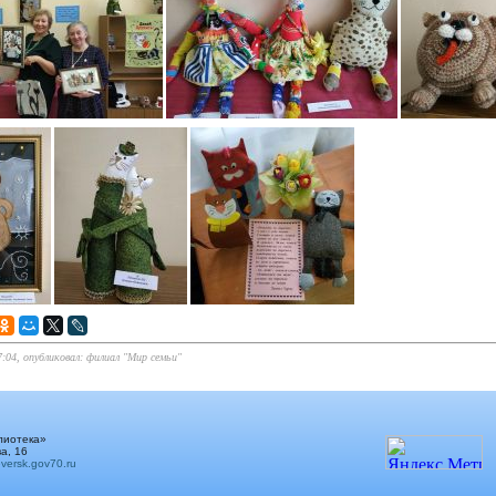
7:04, опубликовал: филиал "Мир семьи"
лиотека»
а, 16
ersk.gov70.ru