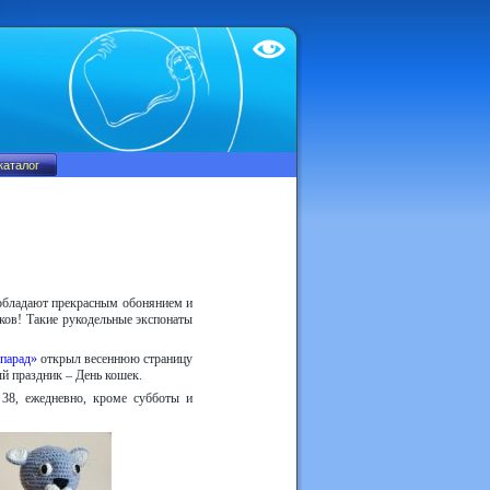
Test
 обладают прекрасным обонянием и
ков! Такие рукодельные экспонаты
парад»
открыл весеннюю страницу
ый праздник – День кошек.
 38, ежедневно, кроме субботы и