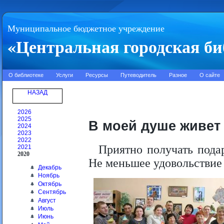
Муниципальное бюджетное учреждение
«Центральная городская би
О библиотеке
Услуги
Ресурсы
Путеводитель
Разное
О сайте
НАЗАД
2026
2025
В моей душе живет 
2024
2023
2022
Приятно получать пода
2021
2020
Не меньшее удовольствие 
Декабрь
Ноябрь
Октябрь
Сентябрь
Август
Июль
Июнь