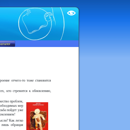
Test
роение отчего-то тоже становится
сех, кто стремится к обновлению,
жество проблем,
необходимых мер
рьба пойдет уже
томлением!
ысли? Как легко
о лишь обращая