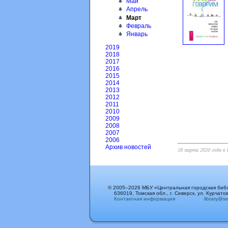
Май
Апрель
Март
Февраль
Январь
2019
2018
2017
2016
2015
2014
2013
2012
2011
2010
2009
2008
2007
2006
Архив новостей
18 марта 2020 года в 
© 2005–2026 МБУ «Центральная городская биб
636019, Томская обл., г. Северск, ул. Курчатов
Контактная информация
library@sev