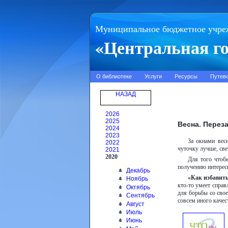
Муниципальное бюджетное учре
«Центральная го
О библиотеке
Услуги
Ресурсы
Путев
НАЗАД
2026
2025
Весна. Перез
2024
2023
За окнами весн
2022
чуточку лучше, све
2021
2020
Для того чтоб
получению интерес
Декабрь
«Как избавить
Ноябрь
кто-то умеет справ
Октябрь
для борьбы со свое
Сентябрь
совсем иного качес
Август
Июль
Июнь