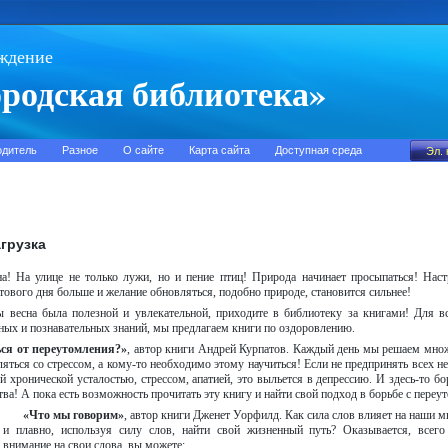
ждение
родская библиотека»
одитель
Разное
О сайте
Карта сайта
Доступная среда
агрузка
а! На улице не только лужи, но и пение птиц! Природа начинает просыпаться! Наст
тового дня больше и желание обновляться, подобно природе, становится сильнее!
ы весна была полезной и увлекательной, приходите в библиотеку за книгами! Для в
ных и познавательных знаний, мы предлагаем книги по оздоровлению.
ся от переутомления?»
, автор книги Андрей Курпатов. Каждый день мы решаем мно
ляться со стрессом, а кому-то необходимо этому научиться! Если не предпринять всех 
й хронической усталостью, стрессом, апатией, это выльется в депрессию. И здесь-то бо
тва! А пока есть возможность прочитать эту книгу и найти свой подход в борьбе с переу
«Что мы говорим»
, автор книги Дженет Уорфилд. Как сила слов влияет на наши
м
и плавно, используя силу слов, найти свой жизненный путь? Оказывается, всег
внимание на свои слова, вы можете: