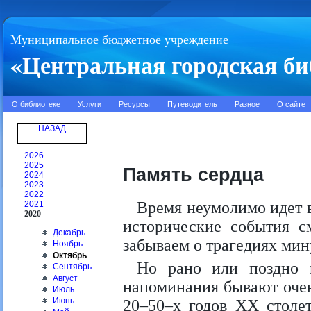
Муниципальное бюджетное учреждение
«Центральная городская би
О библиотеке
Услуги
Ресурсы
Путеводитель
Разное
О сайте
НАЗАД
2026
2025
Память сердца
2024
2023
2022
Время неумолимо идет в
2021
2020
исторические события с
Декабрь
забываем о трагедиях ми
Ноябрь
Октябрь
Но рано или поздно 
Сентябрь
Август
напоминания бывают оче
Июль
Июнь
20–50–х годов ХХ столе