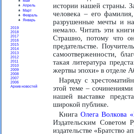
Май
истории нашей страны. З
Апрель
Март
человека – его фамилия,
Февраль
разрушенные мечты и на
Январь
2019
немало. Читать эти книг
2018
Страшно, потому что он
2017
2016
предательстве. Поучител
2015
2014
самоотверженности, бла
2013
2012
такая литература предст
2011
2010
жертвы эпохи» в отделе А
2009
2008
2007
Наряду с хрестоматий
2006
этой теме – сочинениям
Архив новостей
нашей выставке предст
широкой публике.
Книга
Олега Волкова 
Издательским Советом 
издательстве «Братство а