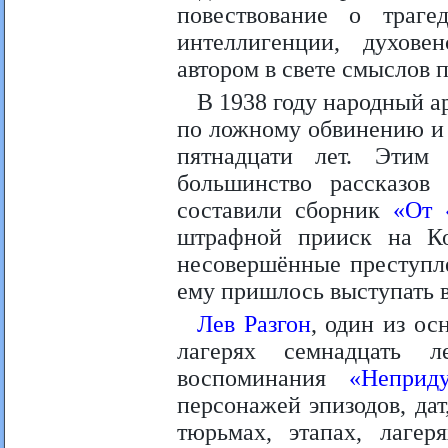
повествование о траге
интеллигенции, духовен
автором в свете смыслов 
В 1938 году народный 
по ложному обвинению и 
пятнадцати лет. Этим
большинство рассказов 
составили сборник
«От 
штрафной прииск на Ко
несовершённые преступле
ему пришлось выступать 
Лев Разгон
, один из о
лагерях семнадцать 
воспоминания
«Неприд
персонажей эпизодов, дат
тюрьмах, этапах, лагер