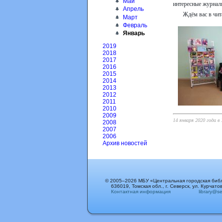
Май
интересные журнал
Апрель
Ждём вас в чит
Март
Февраль
Январь
2019
2018
2017
2016
2015
2014
2013
2012
2011
2010
2009
14 января 2020 года в
2008
2007
2006
Архив новостей
© 2005–2026 МБУ «Центральная городская биб
636019, Томская обл., г. Северск, ул. Курчатов
Контактная информация
library@sev