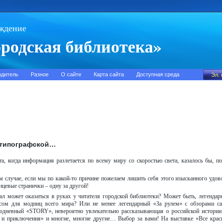
ждение
родская библиотека»
одитель
Разное
О сайте
Карта сайта
Доступная среда
 типографской…
а, когда информация разлетается по всему миру со скоростью света, казалось бы, по
м случае, если мы по какой-то причине пожелаем лишить себя этого изысканного удов
нцевые странички – одну за другой!
л может оказаться в руках у читателя городской библиотеки? Может быть, легендар
сом для модниц всего мира? Или не менее легендарный «За рулем» с обзорами с
одневный «STORY», невероятно увлекательно рассказывающая о российской истории
а и приключения» и многие, многие другие… Выбор за вами! На выставке «Все кра