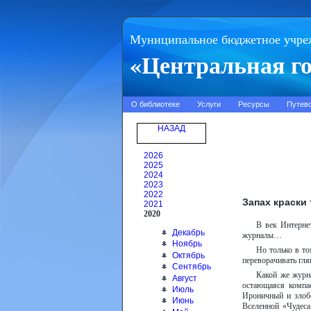
Муниципальное бюджетное учре
«Центральная го
О библиотеке
Услуги
Ресурсы
Путев
НАЗАД
2026
2025
2024
2023
2022
Запах краски
2021
2020
В век Интернет
Декабрь
журналы…
Ноябрь
Но только в то
Октябрь
переворачивать гля
Сентябрь
Какой же журна
Август
остающаяся компа
Июль
Ироничный и злоб
Июнь
Вселенной «Чудес