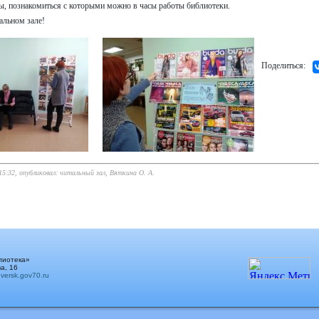
ы, познакомиться с которыми можно в часы работы библиотеки.
альном зале!
Поделиться:
 15:32, опубликовал: читальный зал, Вяткина О. А.
лиотека»
а, 16
ersk.gov70.ru