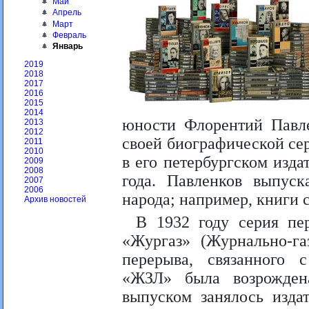
Май
Апрель
Март
Февраль
Январь
2019
2018
2017
2016
2015
2014
юности Флорентий Павле
2013
2012
своей биографической се
2011
2010
в его петербургском изда
2009
2008
года. Павленков выпус
2007
2006
народа; например, книги 
Архив новостей
В 1932 году серия пер
«Жургаз» (Журнально-га
перерыва, связанного 
«ЖЗЛ» была возрожден
выпуском занялось изда