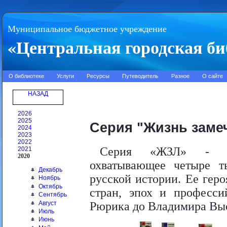
Муниципальное бюджетное учреждение
«Центральная городская би
О библиотеке
Услуги
Ресурсы
Путеводитель
Разное
О сайте
НАЗАД
2026
2025
Серия "Жизнь заме
2024
2023
2022
Серия «ЖЗЛ» - уни
2021
2020
охватывающее четыре т
Декабрь
русской истории. Ее гер
Ноябрь
Октябрь
стран, эпох и професс
Сентябрь
Август
Рюрика до Владимира Вы
Июль
Июнь