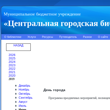
Муниципальное бюджетное учреждение
«Центральная городская би
О библиотеке
Услуги
Ресурсы
Путеводитель
Разное
О сайте
НАЗАД
2026
2025
2024
2023
2022
2021
2020
2019
Декабрь
День города
Ноябрь
Октябрь
Сентябрь
Программа праздничных мероприятий, посвященн
Август
Июль
Июнь