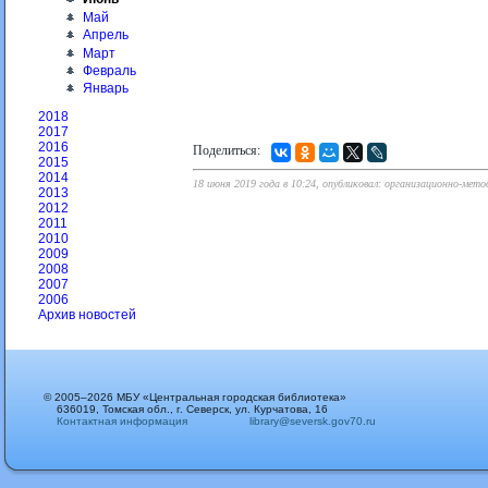
Май
Апрель
Март
Февраль
Январь
2018
2017
2016
Поделиться:
2015
2014
18 июня 2019 года в 10:24, опубликовал: организационно-мето
2013
2012
2011
2010
2009
2008
2007
2006
Архив новостей
© 2005–2026 МБУ «Центральная городская библиотека»
636019, Томская обл., г. Северск, ул. Курчатова, 16
Контактная информация
library@seversk.gov70.ru