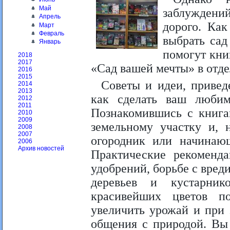
Май
заблуждений
Апрель
дорого. Как
Март
Февраль
выбрать сад
Январь
помогут кни
2018
2017
«Сад вашей мечты» в отде
2016
2015
Советы и идеи, привед
2014
2013
как сделать ваш люби
2012
2011
Познакомившись с книга
2010
2009
земельному участку и, 
2008
2007
огородник или начинающ
2006
Архив новостей
Практические рекоменда
удобрений, борьбе с вре
деревьев и кустарник
красивейших цветов по
увеличить урожай и при 
общения с природой. Вы