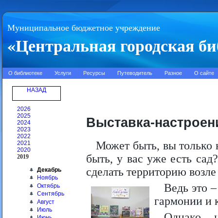
Муниципальное бюджетное учреждение
«Центральная городская би
О библиотеке
Услуги
Ресурсы
Путеводитель
Разное
О сайте
НАЗАД
2026
2025
Выставка-настроен
2024
2023
2022
Может быть, вы только 
2021
2020
быть, у вас уже есть сад
2019
сделать территорию возле
Декабрь
Ноябрь
Ведь это –
Октябрь
Сентябрь
гармонии и 
Август
Июль
Однако 
Июнь