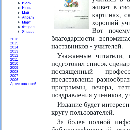
Июль
живет в сво
Июнь
Май
картинах, с
Апрель
хороший учи
Март
Февраль
Вот почему
Январь
благодарности вспомин
2016
2015
наставников - учителей.
2014
2013
Уважаемые читатели, 
2012
2011
подготовил список сцена
2010
2009
посвященный профес
2008
2007
представлены разнообра
2006
Архив новостей
программы, вечера, теа
поздравления учеников, у
Издание будет интересн
кругу пользователей.
За более полной инф
библиографический отде