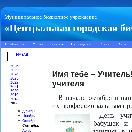
Муниципальное бюджетное учреждение
«Центральная городская би
О библиотеке
Услуги
Ресурсы
Путеводитель
Разное
О сайте
НАЗАД
2026
2025
Имя тебе – Учитель
2024
2023
учителя
2022
2021
2020
2019
В начале октября в наш
2018
2017
их профессиональным пр
Декабрь
День учи
Ноябрь
Октябрь
бабушек и 
Сентябрь
учились в ш
Август