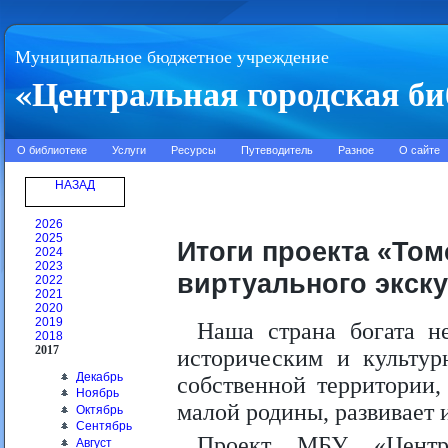
Муниципальное бюджетное учреждение
«Центральная городская би
О библиотеке
Услуги
Ресурсы
Путеводитель
Разное
О сайте
НАЗАД
2026
2025
Итоги проекта «То
2024
2023
виртуального экск
2022
2021
2020
2019
Наша страна богата 
2018
2017
историческим и культур
Декабрь
собственной территории,
Ноябрь
малой родины, развивает 
Октябрь
Сентябрь
Проект МБУ «Центра
Август