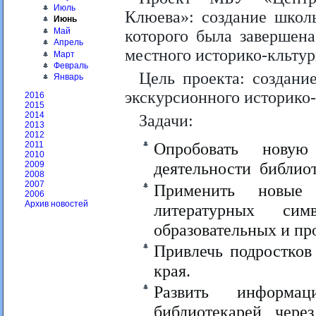
Июль
Клюева»: создание школы
Июнь
Май
которого была завершена
Апрель
местного историко-кльтур
Март
Февраль
Цель проекта: создани
Январь
экскурсионного историко
2016
2015
2014
Задачи:
2013
2012
Опробовать новую
2011
2010
деятельности библио
2009
2008
2007
Применить новые 
2006
Архив новостей
литературных сим
образовательных и пр
Привлечь подростков
края.
Развить информа
библиотекарей чере