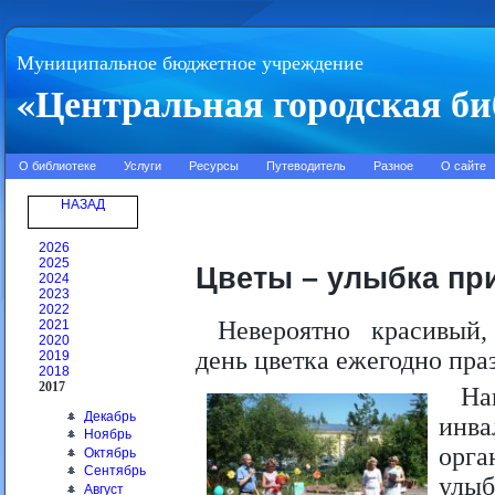
Муниципальное бюджетное учреждение
«Центральная городская би
О библиотеке
Услуги
Ресурсы
Путеводитель
Разное
О сайте
НАЗАД
2026
2025
Цветы – улыбка п
2024
2023
2022
Невероятно красивый
2021
2020
день цветка ежегодно пра
2019
2018
2017
На
Декабрь
инва
Ноябрь
орга
Октябрь
Сентябрь
улыб
Август