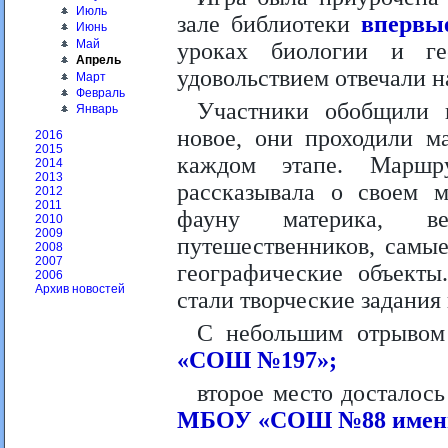
Июль
зале библиотеки
впервы
Июнь
Май
уроках биологии и ге
Апрель
удовольствием отвечали н
Март
Февраль
Участники обобщили и
Январь
новое, они проходили м
2016
2015
каждом этапе. Маршр
2014
2013
рассказывала о своем 
2012
2011
фауну материка, в
2010
2009
путешественников, самы
2008
2007
географические объект
2006
Архив новостей
стали творческие задания
С небольшим отрывом
«СОШ №197»;
второе место досталос
МБОУ «СОШ №88 имени А