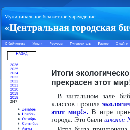
Муниципальное бюджетное учреждение
«Центральная городская би
О библиотеке
Услуги
Ресурсы
Путеводитель
Разное
О сайте
НАЗАД
2026
2025
Итоги экологическо
2024
2023
прекрасен этот мир
2022
2021
2020
2019
В читальном зале би
2018
2017
классов прошла
экологи
Декабрь
этот мир!».
В игре прин
Ноябрь
города. Это были
школы: 
Октябрь
Сентябрь
Игра была приурочена 
Август