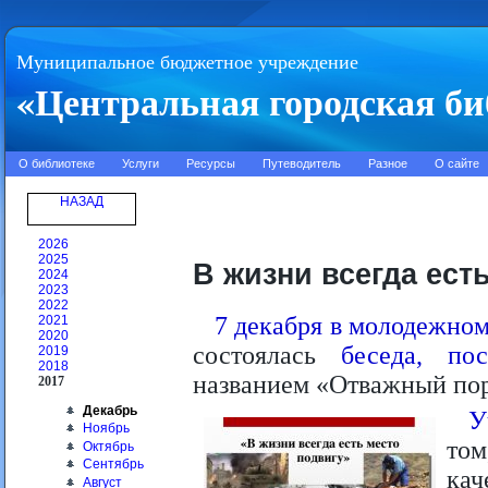
Муниципальное бюджетное учреждение
«Центральная городская би
О библиотеке
Услуги
Ресурсы
Путеводитель
Разное
О сайте
НАЗАД
2026
2025
В жизни всегда ест
2024
2023
2022
7 декабря в молодежно
2021
2020
состоялась
беседа, по
2019
2018
названием «Отважный по
2017
Декабрь
У
Ноябрь
том
Октябрь
Сентябрь
кач
Август