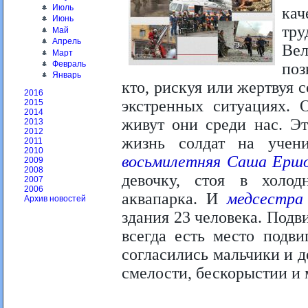
Июль
кач
Июнь
тру
Май
Апрель
Ве
Март
Февраль
поз
Январь
кто, рискуя или жертвуя 
2016
экстренных ситуациях. 
2015
2014
живут они среди нас. Э
2013
2012
жизнь солдат на учен
2011
2010
восьмилетняя Саша Ерш
2009
2008
девочку, стоя в холо
2007
2006
аквапарка. И
медсестра
Архив новостей
здания 23 человека. Подви
всегда есть место подв
согласились мальчики и д
смелости, бескорыстии и