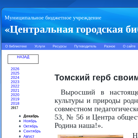
Муниципальное бюджетное учреждение
«Центральная городская би
О библиотеке
Услуги
Ресурсы
Путеводитель
Разное
О сайте
НАЗАД
2026
2025
Томский герб свои
2024
2023
2022
Выросший в настояще
2021
2020
культуры и природы родн
2019
2018
совместном педагогическ
2017
53, № 56 и Центра общес
Декабрь
Ноябрь
Родина наша!».
Октябрь
Сентябрь
Н
Август