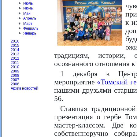
Июль
чув
Июнь
при
Май
Апрель
к и
Март
Февраль
дош
Январь
буд
2016
ож
2015
2014
традициям, истории,
2013
2012
осознанного отношения к 
2011
2010
2009
1 декабря в Центре
2008
2007
мероприятие
«Томский ге
2006
нашими друзьями старши
Архив новостей
56.
Ставшая традиционной
презентация о гербе Том
мастер-классом. Две 
собственноручно собир