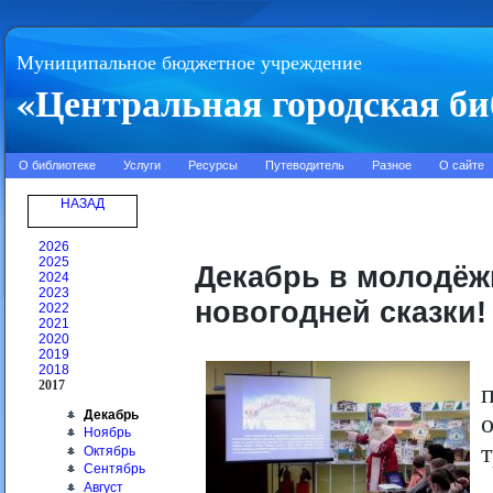
Муниципальное бюджетное учреждение
«Центральная городская би
О библиотеке
Услуги
Ресурсы
Путеводитель
Разное
О сайте
НАЗАД
2026
2025
Декабрь в молодёж
2024
2023
новогодней сказки!
2022
2021
2020
2019
2018
2017
Декабрь
Ноябрь
Октябрь
Сентябрь
Август