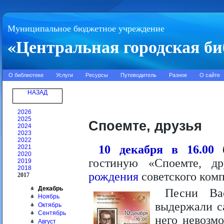
Муниципальное бюджетное учреждение
«Центральная городская би
О библиотеке
Услуги
Ресурсы
Путеводитель
Разное
О сайте
НАЗАД
2026
2025
Споемте, друзья
2024
2023
2022
10 декабря в 16.00
2021
2020
гостиную «Споемте, др
2019
2018
рождения
советского ком
2017
Декабрь
Песни Ва
Ноябрь
выдержали с
Октябрь
Сентябрь
него невозмо
Август