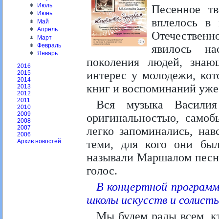
Июль
Песенное тв
Июнь
вплелось в
Май
Апрель
Отечественн
Март
Февраль
явилось на
Январь
поколения людей, зна
2016
интерес у молодежи, кот
2015
2014
книг и воспоминаний уже
2013
2012
2011
Вся музыка Василия
2010
2009
оригинальностью, самоб
2008
2007
легко запоминались, нав
2006
теми, для кого они был
Архив новостей
называли Маршалом песни
голос.
В концертной программ
школы искусств и солист
Мы будем рады всем, к