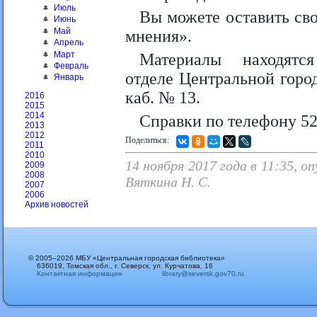
Июль
Вы можете оставить св
Июнь
Май
мнения».
Апрель
Март
Материалы находятс
Февраль
отделе Центральной городс
Январь
каб. № 13.
2016
2015
2014
Справки по телефону 52
2013
2012
Поделиться:
2011
2010
14 ноября 2017 года в 11:35, 
2009
2008
Вяткина Н. С.
2007
2006
Архив новостей
© 2005–2026 МБУ «Центральная городская библиотека»
636019, Томская обл., г. Северск, ул. Курчатова, 16
Контактная информация
library@seversk.gov70.ru