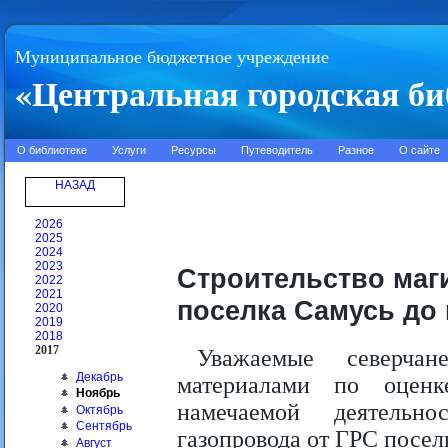
Муниципальное бюджетное учреждение
«Центральная городская би
О библиотеке
Услуги
Ресурсы
Путеводитель
Разное
О сайте
НАЗАД
2026
2025
2024
2023
Строительство маг
2022
2021
поселка Самусь до
2020
2019
2018
2017
Уважаемые северча
Декабрь
материалами по оцен
Ноябрь
намечаемой деятельно
Октябрь
Сентябрь
газопровода от ГРС посел
Август