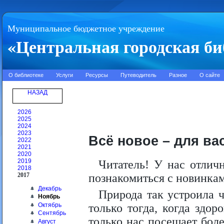
Муниципальное бюджетное учреждение
«Центральная городская би
О библиотеке
Услуги
Ресурсы
Путеводитель
Разное
О сайте
НАЗАД
2026
2025
2024
2023
Всё новое – для вас
2022
2021
2020
2019
Читатель! У нас отлич
2018
2017
познакомиться с новинка
Декабрь
Природа так устроила ч
Ноябрь
Октябрь
только тогда, когда здор
Сентябрь
только нас посещает бол
Август