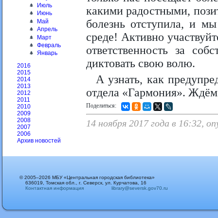
Июль
какими радостными, пози
Июнь
болезнь отступила, и мы
Май
Апрель
среде! Активно участвуйт
Март
Февраль
ответственность за соб
Январь
диктовать свою волю.
2016
2015
А узнать, как предупре
2014
2013
отдела «Гармония». Ждём 
2012
2011
Поделиться:
2010
2009
2008
14 ноября 2017 года в 16:32, о
2007
2006
Архив новостей
© 2005–2026 МБУ «Центральная городская библиотека»
636019, Томская обл., г. Северск, ул. Курчатова, 16
Контактная информация
library@seversk.gov70.ru