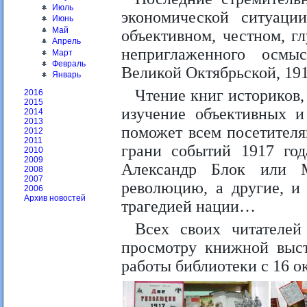
Июль
экономической ситуац
Июнь
Май
объективном, честном, гл
Апрель
неприглаженного осмы
Март
Февраль
Великой Октябрьской, 19
Январь
Чтение книг историков,
2016
2015
изучение объективных и
2014
2013
поможет всем посетител
2012
2011
грани событий 1917 год
2010
2009
Александр Блок или М
2008
2007
революцию, а другие, и
2006
Архив новостей
трагедией нации…
Всех своих читателе
просмотру книжной выст
работы библиотеки с 16 ок