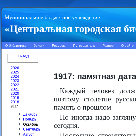
Муниципальное бюджетное учреждение
«Центральная городская би
О библиотеке
Услуги
Ресурсы
Путеводитель
Разное
О сайте
НАЗАД
2026
2025
1917: памятная дат
2024
2023
2022
Каждый человек долже
2021
2020
поэтому столетие русск
2019
2018
память о прошлом.
2017
Декабрь
Но иногда надо заглян
Ноябрь
сегодня.
Октябрь
Сентябрь
Последние стремитель
Август